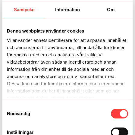
väg till passet. Åh, jag hade ju glömt att det var live
idag! Bra att jag blev påmind 🙂 och att passet finns
Samtycke
Information
Om
kvar här - det ser jag fram emot att ta mig an imorgon!
Tack för bra träning! 🥳
2
Visa svar (1)
Denna webbplats använder cookies
Vi använder enhetsidentifierare för att anpassa innehållet
HannaS
augusti 23, 2023
och annonserna till användarna, tillhandahålla funktioner
Det blev sent onsdags-pass för mig istället, men ååå så
för sociala medier och analysera vår trafik. Vi
skönt! Bra pass & grymt nöjd att det blev av 👍🏻😅
vidarebefordrar även sådana identifierare och annan
1
information från din enhet till de sociala medier och
annons- och analysföretag som vi samarbetar med.
Dessa kan i sin tur kombinera informationen med annan
Relaterade videor
information som du har tillhandahållit eller som de har
samlat in när du har använt deras tjänster.
Integritetspolicy
Samtyckesval
Nödvändig
Inställningar