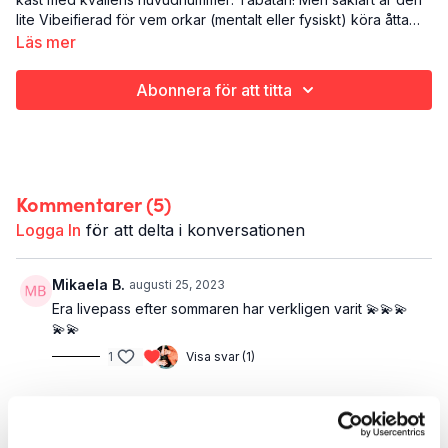
lite Vibeifierad för vem orkar (mentalt eller fysiskt) köra åtta
gånger av samma sak? 30 minuters styrketräning för hela
Läs mer
kroppen avslutas med stretch för ben och rumpa.
Abonnera för att titta
Kommentarer (
5
)
Logga In
för att delta i konversationen
Mikaela B.
augusti 25, 2023
Era livepass efter sommaren har verkligen varit 💫💫💫
💫💫
1
Visa svar (1)
Anna L.
augusti 22, 2023
Mötte er på min joggtur när ni nog förmodligen var på