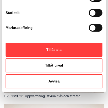
Statistik
35:31
Marknadsföring
LIVE 4/3-25. Mjukstart, styrkecirkel och stretch för hela kroppen
Tillåt alla
Tillåt urval
Avvisa
43:07
LIVE 18/9-23. Uppvärmning, styrka, flås och stretch