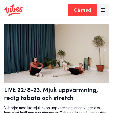
Gå med
LIVE 22/8-23. Mjuk uppvärmning,
redig tabata och stretch
Vi börjar med lite mjuk skön uppvärmning innan vi ger oss i
kast med kvällens huvudnummer: Tabatan! Men såklart är den