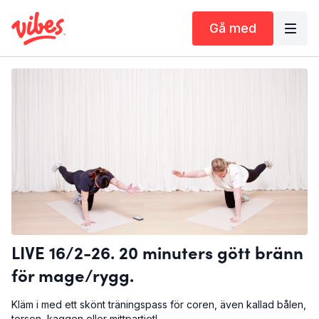
Gå med
LIVE 16/2-26. 20 minuters gött bränn
för mage/rygg.
Kläm i med ett skönt träningspass för coren, även kallad bålen,
torson, kaggen eller mittpartiet!