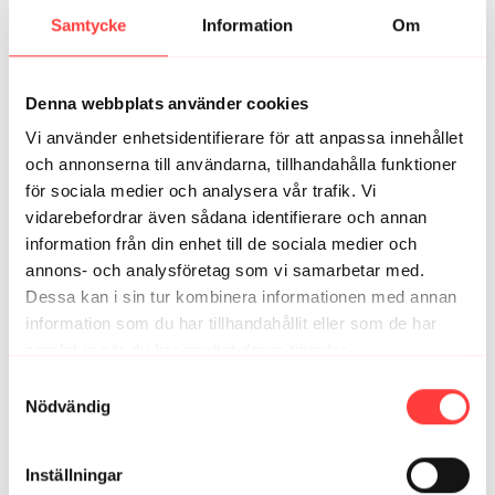
Tack för ett brännigt pass! Härligt!
Samtycke
Information
Om
Sidoplankan gjordes bara på ena sidan, så vill man få
till båda sidorna så pausa där och göra andra sidan
själv
Denna webbplats använder cookies
5
Vi använder enhetsidentifierare för att anpassa innehållet
och annonserna till användarna, tillhandahålla funktioner
Cecilia
februari 17
för sociala medier och analysera vår trafik. Vi
Skönt! 😊👍🏼
vidarebefordrar även sådana identifierare och annan
2
information från din enhet till de sociala medier och
annons- och analysföretag som vi samarbetar med.
Dessa kan i sin tur kombinera informationen med annan
Relaterade videor
information som du har tillhandahållit eller som de har
samlat in när du har använt deras tjänster.
Integritetspolicy
Samtyckesval
Nödvändig
Inställningar