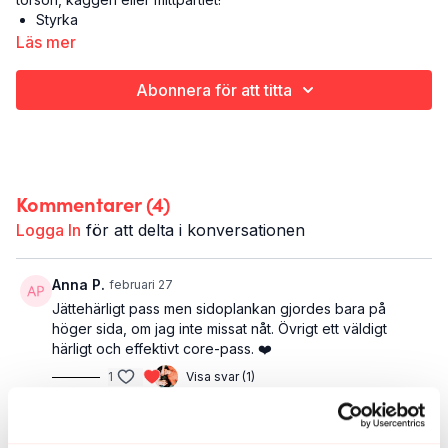
Styrka
Core
Läs mer
25 minuter
Abonnera för att titta
Kommentarer (
4
)
Logga In
för att delta i konversationen
Anna P.
februari 27
Jättehärligt pass men sidoplankan gjordes bara på
höger sida, om jag inte missat nåt. Övrigt ett väldigt
härligt och effektivt core-pass. ❤️
1
Visa svar (1)
Maria D.
februari 18