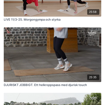
25:58
LIVE 11/3-25. Morgongympa och styrka
25:35
DJURISKT JOBBIGT. Ett helkroppspass med djurisk touch