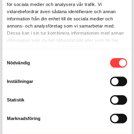
Jättebra pass!
för sociala medier och analysera vår trafik. Vi
2
vidarebefordrar även sådana identifierare och annan
information från din enhet till de sociala medier och
annons- och analysföretag som vi samarbetar med.
Karolina J.
mars 14
Dessa kan i sin tur kombinera informationen med annan
Så bra! 🌟
information som du har tillhandahållit eller som de har
1
samlat in när du har använt deras tjänster.
Integritetspolicy
Samtyckesval
Johanna
mars 13
Nödvändig
Nytt favoritpass! Tack 🙏
1
Inställningar
Alicia
mars 12
Man blir så glad av er. Tack!
Statistik
1
Marknadsföring
Relaterade videor