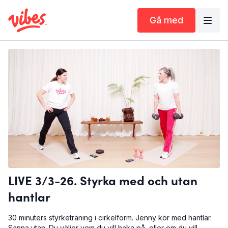
Gå med
LIVE 3/3-26. Styrka med och utan
hantlar
30 minuters styrketräning i cirkelform. Jenny kör med hantlar.
Sanna utan. Du väljer vem du vill haka på, eller om du vill