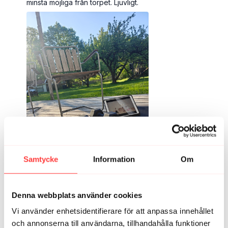
minsta möjliga från torpet. Ljuvligt.
Samtycke
Information
Om
1779857888389_1000005775.1779857888.jpg
1
Denna webbplats använder cookies
Vi använder enhetsidentifierare för att anpassa innehållet
Anna B.
mars 15
och annonserna till användarna, tillhandahålla funktioner