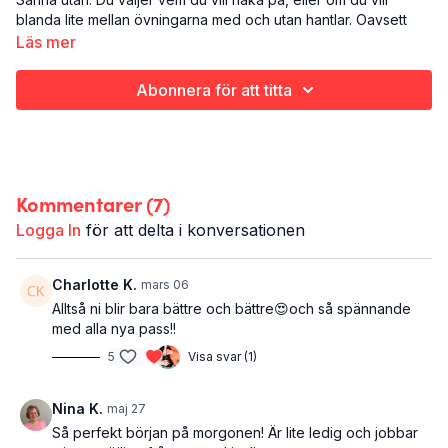
blanda lite mellan övningarna med och utan hantlar. Oavsett
blev det ett saftigt 30 minuters pass, och som sagt - du styr
Läs mer
själv HUR saftigt om och isåfall vilka slags vikter du väljer att
hålla i :)
Abonnera för att titta
Styrka med eller utan hantlar (inkl lite uppvärmning och
stretch)
Hela kroppen
30 minuter
Kommentarer (
7
)
Logga In
för att delta i konversationen
Charlotte K.
mars 06
Alltså ni blir bara bättre och bättre😍och så spännande
med alla nya pass!!
5
Visa svar (1)
Nina K.
maj 27
Så perfekt början på morgonen! Är lite ledig och jobbar