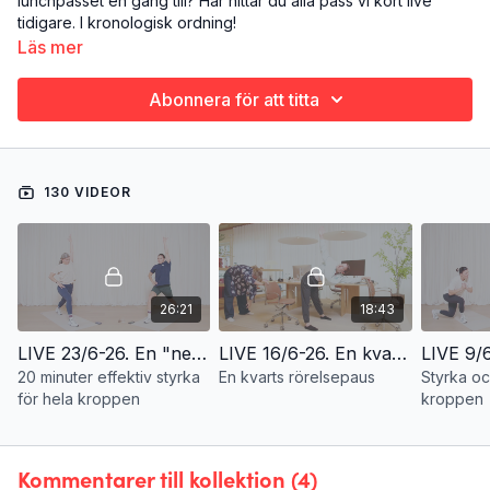
lunchpasset en gång till? Här hittar du alla pass vi kört live
tidigare. I kronologisk ordning!
Läs mer
Abonnera för att titta
130 VIDEOR
26:21
18:43
LIVE 23/6-26. En "never ending story"
LIVE 16/6-26. En kvarts rörelsepaus
20 minuter effektiv styrka
En kvarts rörelsepaus
Styrka oc
för hela kroppen
kroppen
Kommentarer till kollektion (
4
)