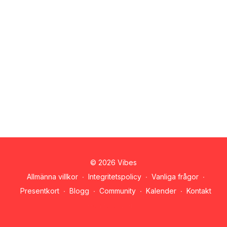
© 2026 Vibes
Allmänna villkor
∙
Integritetspolicy
∙
Vanliga frågor
∙
Presentkort
∙
Blogg
∙
Community
∙
Kalender
∙
Kontakt
Hämta appen ->