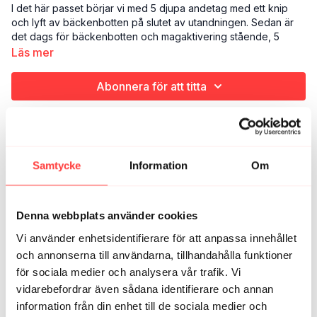
I det här passet börjar vi med 5 djupa andetag med ett knip
och lyft av bäckenbotten på slutet av utandningen. Sedan är
det dags för bäckenbotten och magaktivering stående, 5
gånger 10 sekunder.
Läs mer
Det här är Magaktivering stående:
Abonnera för att titta
Styrketräning (aktivering)
Djupa magmusklerna
5 minuter
Relaterade videor
Målsättningen med magaktiveringspassen i nivå 1 är att få
kontakt och kontroll. I praktiken - att varje gång du sätter dig
Samtycke
Information
Om
upp från liggande, reser dig upp till stående eller tar tag i en
matkasse ska de här musklerna slås på utan att du behöver
tänka på det. De djupa magmusklerna är långsamt jobbande,
Denna webbplats använder cookies
statiska muskler. Därför räcker det att tänka 20-30% av
maximal anspänning när du ska aktivera dem. Tar du i mer är
Vi använder enhetsidentifierare för att anpassa innehållet
det lätt hänt att de ytliga, starkare musklerna kommer in och tar
och annonserna till användarna, tillhandahålla funktioner
över.
för sociala medier och analysera vår trafik. Vi
vidarebefordrar även sådana identifierare och annan
Vet du inte riktigt hur du ska hitta knip och aktivering? Vi ger
massor av tips i filmen "Mama Vibes Nivå 1" och i pdf:en
information från din enhet till de sociala medier och
04:22