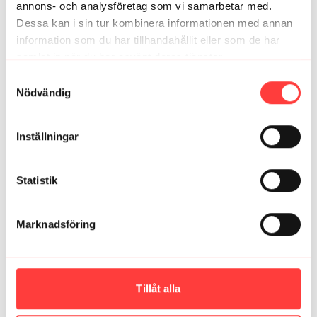
nedan.
annons- och analysföretag som vi samarbetar med.
MAMA - MAGAKTIVERING KNÄSTÅENDE. Hitta och aktivera dina
Dessa kan i sin tur kombinera informationen med annan
djupa magmuskler
information som du har tillhandahållit eller som de har
samlat in när du har använt deras tjänster.
Integritetspolicy
Samtyckesval
Nödvändig
Inställningar
Statistik
04:24
Marknadsföring
MAMA - MAGAKTIVERING SIDLIGGANDE. Hitta och aktivera dina
djupa magmuskler
Tillåt alla