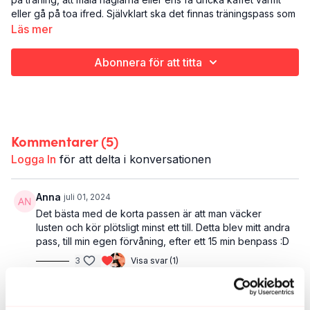
eller gå på toa ifred. Självklart ska det finnas träningspass som
speglar din vardag. Du tittar in fact på det.
Läs mer
Det här är CORE EXPRESS:
Abonnera för att titta
Styrketräning
Core
6 minuter
Kommentarer (
5
)
Logga In
för att delta i konversationen
Anna
juli 01, 2024
Det bästa med de korta passen är att man väcker
lusten och kör plötsligt minst ett till. Detta blev mitt andra
pass, till min egen förvåning, efter ett 15 min benpass :D
3
Visa svar (1)
Ann A.
mars 01, 2024