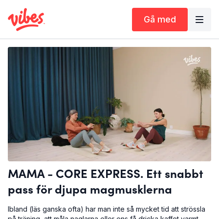
Gå med
MAMA - CORE EXPRESS. Ett snabbt
pass för djupa magmusklerna
Ibland (läs ganska ofta) har man inte så mycket tid att strössla
på träning, att måla naglarna eller ens få dricka kaffet varmt