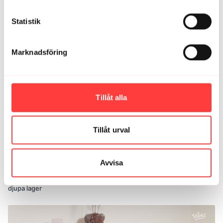
Statistik
09:30
MAMA - CORE EXPRESS PT 2. Stabiliserande för mage och höft
Marknadsföring
Tillåt alla
Tillåt urval
Avvisa
21:38
MAMA - CORE OCH ANDNING. Styrka och uthållighet för magens
djupa lager