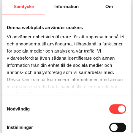
Superbra! Toppen med en 5-minutare som man nästan
Samtycke
Information
Om
alltid kan slänga in (och ibland lura kroppen till att köra
ett pass till) 😅
2
Visa svar (1)
Denna webbplats använder cookies
Vi använder enhetsidentifierare för att anpassa innehållet
Christina T.
juli 20, 2024
och annonserna till användarna, tillhandahålla funktioner
Så SÅ bra, man bara får det gjort!
för sociala medier och analysera vår trafik. Vi
1
vidarebefordrar även sådana identifierare och annan
information från din enhet till de sociala medier och
Relaterade videor
annons- och analysföretag som vi samarbetar med.
Dessa kan i sin tur kombinera informationen med annan
information som du har tillhandahållit eller som de har
samlat in när du har använt deras tjänster.
Integritetspolicy
Samtyckesval
Nödvändig
Inställningar