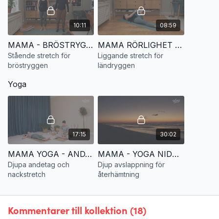
10:11
08:59
MAMA - BRÖSTRYGGSAKUTEN. Stående stretch för bröstryggen
MAMA RÖRLIGHET - LÄNDRYGGEN. Liggande stretch
Stående stretch för
Liggande stretch för
bröstryggen
ländryggen
Yoga
17:15
30:02
MAMA YOGA - ANDAS OCH STRETCHA. Djupa andetag och nackstretch
MAMA - YOGA NIDRA ÅTERHÄMTNING. En guidad avslappning
Djupa andetag och
Djup avslappning för
nackstretch
återhämtning
Kommentarer till kollektion (
18
)