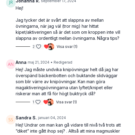
Johanna R.
september 17, 2024
Hej!
Jag tycker det är svårt att slappna av mellan
övningarna, när jag väl (tror mig) har hittat
kipet/aktiveringen så är det som om kroppen inte vill
slappna av ordentligt mellan övningarna. Några tips?
2
Visa svar (1)
Anna
maj 21, 2024
• Redigerad
Hej! Jag måste undvika knipövningar helt då jag har
överspänd bäckenbotten och buktande slidväggar
som blir värre av knipövningar. Kan man göra
magaktiveringsövningarna utan lyftet/knipet eller
riskerar man att få för högt buktryck då?
1
Visa svar (1)
Sandra S.
januari 04, 2024
Hej! Undrar om man kan gå vidare till nivå två trots att
”diket” inte gått ihop sej? . Alltså att mina magmuskler