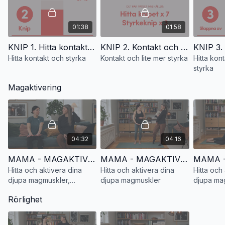
förlossning
Knippass 1, 2, 3 och 4
01:38
01:58
Magaktivering sittande, stående, knästående, sidliggande och
KNIP 1. Hitta kontakt och styrka
KNIP 2. Kontakt och lite mer styrka
ryggliggande
Hitta kontakt och styrka
Kontakt och lite mer styrka
Hitta kont
styrka
Rörlighet för bröstryggen och ländryggen
Magaktivering
Yoga för återhämtning och skön stretch
04:32
04:16
MAMA - MAGAKTIVERING SITTANDE. Hitta och aktivera dina djupa magmuskler
MAMA - MAGAKTIVERING STÅENDE. Hitta och aktivera dina djupa magmuskler
Hitta och aktivera dina
Hitta och aktivera dina
Hitta och
djupa magmuskler,
djupa magmuskler
djupa ma
sittande
sidliggan
Rörlighet