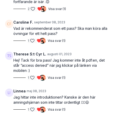
fortfarande är isär .😊
2
Visa svar (1)
Caroline F.
september 08, 2023
Vad är rekommenderat som ett pass? Ska man köra alla
övningar för ett helt pass?
1
Visa svar (1)
Therese S:t Cyr L.
augusti 01, 2023
Hej! Tack för bra pass! Jag kommer inte åt pdf:en, det
står ”access denied” när jag klickar på länken via
mobilen :)
1
Visa svar (1)
Linnea
maj 08, 2023
Jag hittar inte introduktionen? Kanske är den här
amningshjärnan som inte tittar ordentligt 🤷‍♀️😅
1
Visa svar (1)