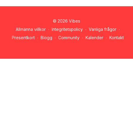
© 2026 Vibes
Allmänna villkor
∙
Integritetspolicy
∙
Vanliga frågor
∙
Presentkort
∙
Blogg
∙
Community
∙
Kalender
∙
Kontakt
Hämta appen ->