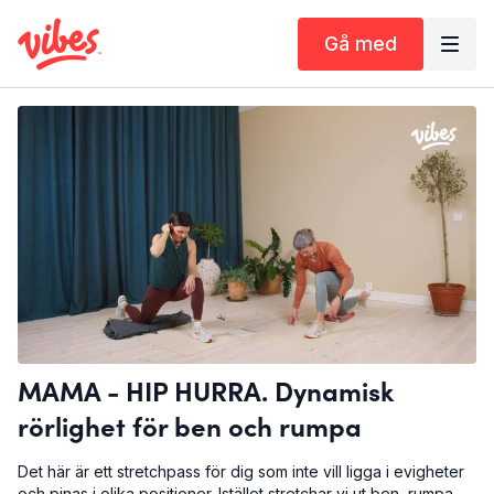
Gå med
MAMA - HIP HURRA. Dynamisk
rörlighet för ben och rumpa
Det här är ett stretchpass för dig som inte vill ligga i evigheter
och pinas i olika positioner. Istället stretchar vi ut ben, rumpa