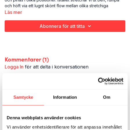
och höft via ett lugnt skönt flow mellan olika stretchiga
positioner.
Läs mer
Det här är Mama - Hip hurra:
Abonnera för att titta
Rörlighet
Ben, rumpa och höft
Strax över 10 minuter
Det här passet är en del av programmet "Mama Vibes - nivå 3"
Kommentarer (
1
)
Logga In
för att delta i konversationen
Kristina V.
mars 11, 2024
Skön stretch!
Samtycke
Information
Om
1
Relaterade videor
Denna webbplats använder cookies
Vi använder enhetsidentifierare för att anpassa innehållet