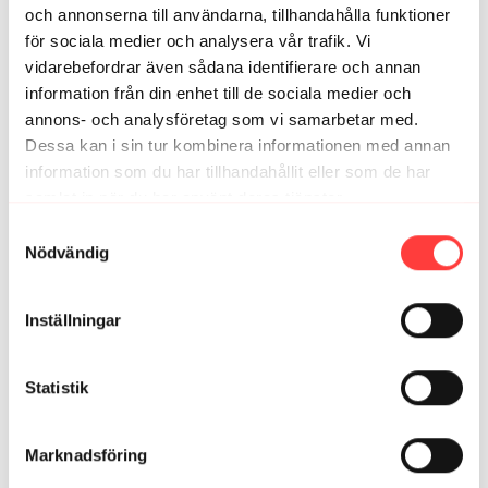
och annonserna till användarna, tillhandahålla funktioner
för sociala medier och analysera vår trafik. Vi
vidarebefordrar även sådana identifierare och annan
information från din enhet till de sociala medier och
annons- och analysföretag som vi samarbetar med.
Dessa kan i sin tur kombinera informationen med annan
information som du har tillhandahållit eller som de har
samlat in när du har använt deras tjänster.
Integritetspolicy
10:05
Samtyckesval
Nödvändig
MAMA - UNDER FÖR UNDERKROPPEN. Dynamisk stretch för ben,
höft och rumpa
Inställningar
Statistik
Marknadsföring