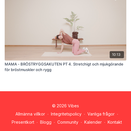
10:13
MAMA - BRÖSTRYGGSAKUTEN PT 4. Stretchigt och mjukgörande
för bröstmuskler och rygg
© 2026 Vibes
Allmänna villkor
∙
Integritetspolicy
∙
Vanliga frågor
∙
Presentkort
∙
Blogg
∙
Community
∙
Kalender
∙
Kontakt
Hämta appen ->