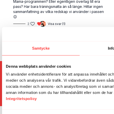
Mama-programmen? Eller egentligen överlag till era
pass? Har bara träningsmatta än så länge. Hittar ingen
sammanfattning av vilka redskap vi använder i passen
😊
2
Visa svar (1)
Louice L.
oktober 13, 2023
Äntligen! Sett fram emot nivå 3 länge ❤️
Samtycke
Inf
1
Visa svar (1)
Denna webbplats använder cookies
© 2026 Vibes
Vi använder enhetsidentifierare för att anpassa innehållet och
medier och analysera vår trafik. Vi vidarebefordrar även sådan
Allmänna villkor
∙
Integritetspolicy
∙
Vanliga frågor
∙
sociala medier och annons- och analysföretag som vi samar
Presentkort
∙
Blogg
∙
Community
∙
Kalender
∙
Kontakt
annan information som du har tillhandahållit eller som de har 
Hämta appen ->
Integritetspolicy