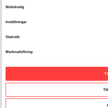
Samtyckesval
Nödvändig
Inställningar
Statistik
Marknadsföring
Ti
Til