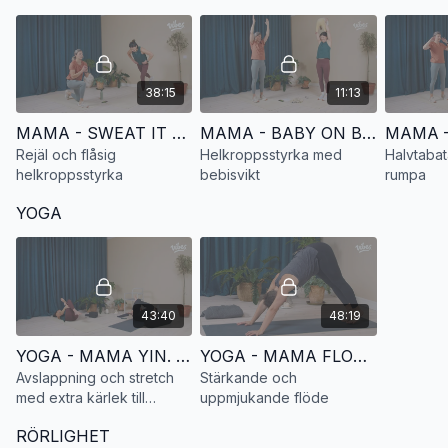
38:15
11:13
MAMA - SWEAT IT OUT. Rejäl och flåsig helkroppsstyrka
MAMA - BABY ON BOARD 2. Helkroppsstyrka med bebisvikt
Rejäl och flåsig
Helkroppsstyrka med
Halvtabat
helkroppsstyrka
bebisvikt
rumpa
YOGA
43:40
48:19
YOGA - MAMA YIN. Avslappning och stretch med extra kärlek till ryggen
YOGA - MAMA FLOW. Stärkande och uppmjukande flöde
Avslappning och stretch
Stärkande och
med extra kärlek till
uppmjukande flöde
ryggen
RÖRLIGHET