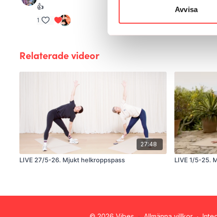
👍
Avvisa
1
Relaterade videor
27:48
LIVE 27/5-26. Mjukt helkroppspass
LIVE 1/5-25. 
© 2026 Vibes
∙
Allmänna villkor
∙
Inte