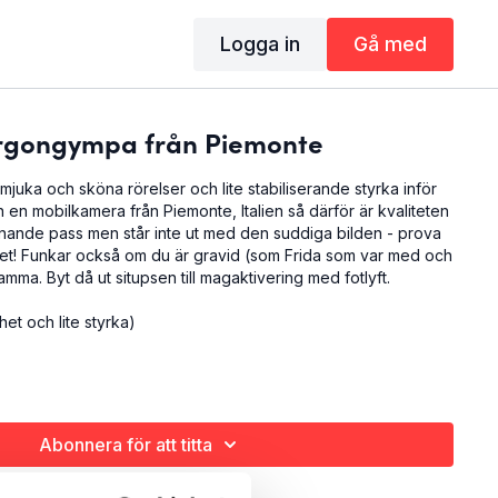
Logga in
Gå med
orgongympa från Piemonte
uka och sköna rörelser och lite stabiliserande styrka inför
n en mobilkamera från Piemonte, Italien så därför är kvaliteten
 liknande pass men står inte ut med den suddiga bilden - prova
ället! Funkar också om du är gravid (som Frida som var med och
mma. Byt då ut situpsen till magaktivering med fotlyft.
et och lite styrka)
Abonnera för att titta