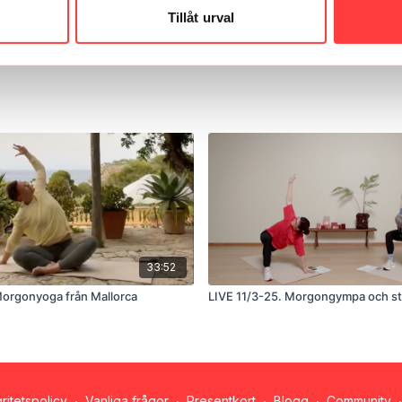
Tillåt urval
33:52
Morgonyoga från Mallorca
LIVE 11/3-25. Morgongympa och st
gritetspolicy
∙
Vanliga frågor
∙
Presentkort
∙
Blogg
∙
Community
∙