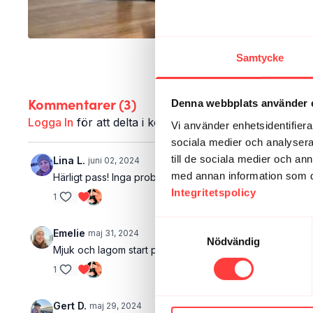
Samtycke
Kommentarer (
3
)
Denna webbplats använder 
Logga In
för att delta i konversationen
Vi använder enhetsidentifierar
sociala medier och analysera 
till de sociala medier och a
Lina L.
juni 02, 2024
med annan information som du 
Härligt pass! Inga problem att bilden är lite dålig men det 
Integritetspolicy
1
Samtyckesval
Emelie
maj 31, 2024
Nödvändig
Mjuk och lagom start på dagen 👍🏻 Gick hur bra som hels
1
Gert D.
maj 29, 2024