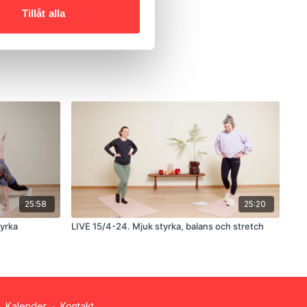
Tillåt alla
25:58
25:20
yrka
LIVE 15/4-24. Mjuk styrka, balans och stretch
Kalender
∙
Kontakt
Hämta appen ->