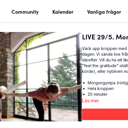
Community
Kalender
Vanliga frågor
LIVE 29/5. M
Väck upp kroppen med mj
dagen. Vi sände live frå
därefter. Vill du ha ett
"feel the gratitude" ist
körde), eller nybliven ma
Morgongympa (rörligh
Hela kroppen
20 minuter
Läs mer