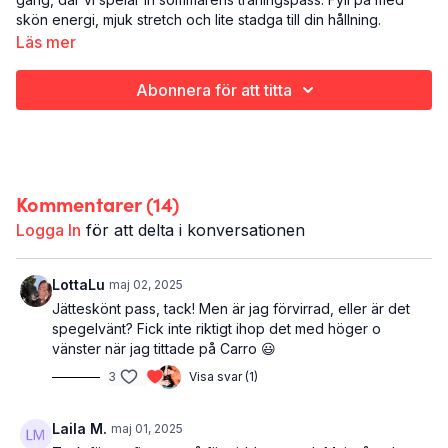
skön energi, mjuk stretch och lite stadga till din hållning.
Perfekt start på din lediga dag, och maj!
Läs mer
Yoga
Abonnera för att titta
Hela kroppen
30 minuter
Kommentarer (
14
)
Logga In
för att delta i konversationen
LottaLu
maj 02, 2025
Jätteskönt pass, tack! Men är jag förvirrad, eller är det
spegelvänt? Fick inte riktigt ihop det med höger o
vänster när jag tittade på Carro 😃
3
Visa svar (1)
Laila M.
maj 01, 2025