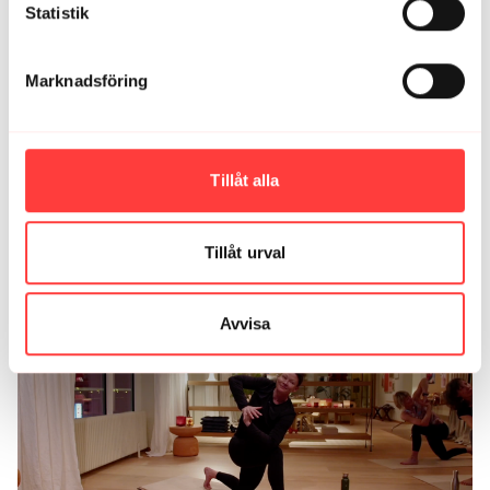
Statistik
Hanna
maj 01, 2025
Helt underbart med Mallorcas fåglar som
bakgrundsmusik!
Marknadsföring
1
Ladda mer
Tillåt alla
Relaterade videor
Tillåt urval
Avvisa