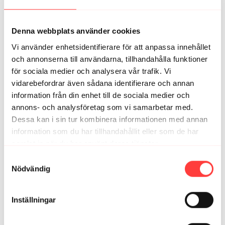
Lyckades pricka in exakt ett år efter, med Mallisvärme i
Sthlm
1
Denna webbplats använder cookies
Vi använder enhetsidentifierare för att anpassa innehållet
Erika K.
september 27, 2025
och annonserna till användarna, tillhandahålla funktioner
Tack🌟 fick bli detta istället när liven från Fjällnäs
för sociala medier och analysera vår trafik. Vi
strulade men det blev toppen det också. Trevlig helg!
vidarebefordrar även sådana identifierare och annan
1
information från din enhet till de sociala medier och
annons- och analysföretag som vi samarbetar med.
Marie K.
Dessa kan i sin tur kombinera informationen med annan
maj 04, 2025
Superhärligt pass, tack❣️
information som du har tillhandahållit eller som de har
samlat in när du har använt deras tjänster.
1
Integritetspolicy
Samtyckesval
Nödvändig
Malin L.
maj 01, 2025
Funkade finfint som kvällsyoga oxå, i ett kyligt
Stockholm. Tack 🙏
Inställningar
1