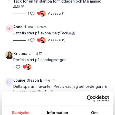
Tack för en fin start på förmiddagen och Maj månad.
🙏🏻💚
1
Visa svar (1)
Anna H.
maj 01, 2025
Jättefin start på sköna maj❣️Tack🙏🏼
1
Visa svar (1)
Kristina L.
maj 17
Perfekt start på söndagmorgon
1
Louise Olsson B.
maj 03
Detta sparas i favoriter! Precis vad jag behövde göra &
höra just nu❤️ Ni e bäst!
1
moamaria
maj 01
Samtycke
Information
Om