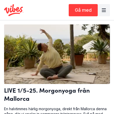
Gå med
LIVE 1/5-25. Morgonyoga från
Mallorca
En halvtimmes härlig morgonyoga, direkt från Mallorca denna
gång, där vi spelar in sommarens träningspass. Fyll på med