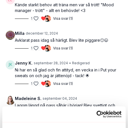
Kände starkt behov att träna men var så trött! "Mood
manager - trött" - allt en behövde! <3
1
Visa svar (1)
Milla
december 12, 2024
Avklarat pass idag så härligt. Blev lite piggare🙂😉
1
Visa svar (1)
Jenny K.
september 28, 2024
• Redigerad
Ni har en så glad och fin attityd, en vecka in i Put your
sweats on och jag är jättenöjd - tack! 🌟
1
Visa svar (1)
Madeleine S.
september 04, 2024
Lagom längd på pass såhär i början! Blev svettigt och
brände i vaderna.
1
Visa svar (1)