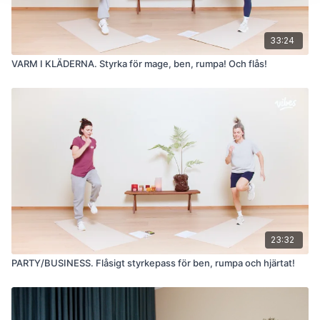
33:24
VARM I KLÄDERNA. Styrka för mage, ben, rumpa! Och flås!
23:32
PARTY/BUSINESS. Flåsigt styrkepass för ben, rumpa och hjärtat!