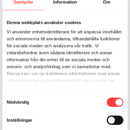
Samtycke
Information
Om
Lena
september 02, 2024
skönt pass
4
Visa svar (1)
Denna webbplats använder cookies
Vi använder enhetsidentifierare för att anpassa innehållet
Millan
april 08, 2025
och annonserna till användarna, tillhandahålla funktioner
Härligt pass 😄
för sociala medier och analysera vår trafik. Vi
1
vidarebefordrar även sådana identifierare och annan
information från din enhet till de sociala medier och
Ulrika S.
annons- och analysföretag som vi samarbetar med.
oktober 08, 2024
Det var skönt att komma igång,har haft ett alldeles för
Dessa kan i sin tur kombinera informationen med annan
långt uppehåll,men nu så kör vi lugnt och fint😊😊👍👍
information som du har tillhandahållit eller som de har
samlat in när du har använt deras tjänster.
1
Integritetspolicy
Samtyckesval
Nödvändig
Madeleine D.
september 10, 2024
Blev såklart sjuk i förra veckan, så kör om vecka ett
denna vecka. Pass två avklarat idag. Skönt pass för
Inställningar
benen, perfekt när man som jag inte tränat på 1,5år 😅
🙋🏼‍♀️