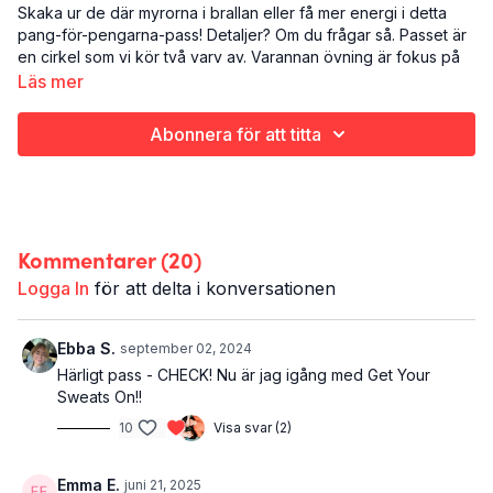
Skaka ur de där myrorna i brallan eller få mer energi i detta
pang-för-pengarna-pass! Detaljer? Om du frågar så. Passet är
en cirkel som vi kör två varv av. Varannan övning är fokus på
styrka och varannan på pulshöjande grejer. Vilan hålls kort. Allt
Läs mer
som allt blir detta en både brännig och flåsig upplevelse.
Abonnera för att titta
Det här är Myror i brallan:
Cardio
Ben och rumpa
19 minuter
Kommentarer (
20
)
Det här passet tillhör programmet
Put Your Sweats On
, men går
ju att köra på egen hand likaväl.
Logga In
för att delta i konversationen
Ebba S.
september 02, 2024
Härligt pass - CHECK! Nu är jag igång med Get Your
Sweats On!!
10
Visa svar (2)
Emma E.
juni 21, 2025