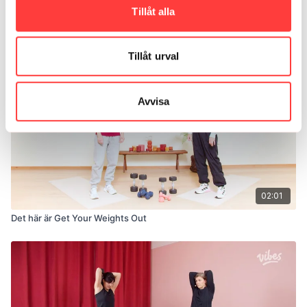
38:11
Tillåt alla
LIVE 27/8-25. Med och utan hantlar
Tillåt urval
Avvisa
02:01
Det här är Get Your Weights Out