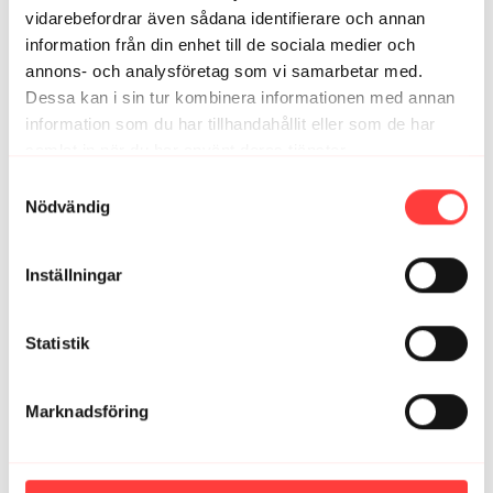
vidarebefordrar även sådana identifierare och annan
information från din enhet till de sociala medier och
annons- och analysföretag som vi samarbetar med.
Dessa kan i sin tur kombinera informationen med annan
information som du har tillhandahållit eller som de har
samlat in när du har använt deras tjänster.
Integritetspolicy
Samtyckesval
24:30
Nödvändig
READY FOR THIS? Styrka för ben, armar och bål
Inställningar
Statistik
Marknadsföring