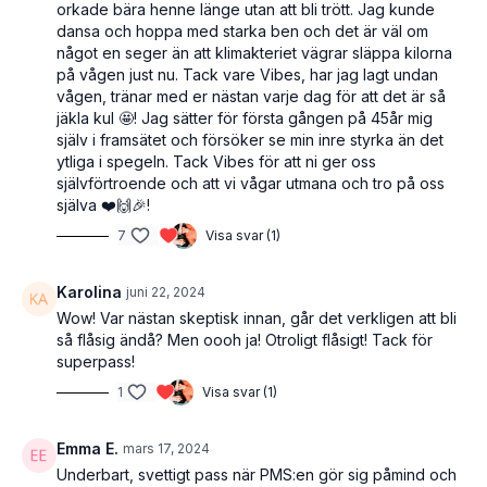
orkade bära henne länge utan att bli trött. Jag kunde
dansa och hoppa med starka ben och det är väl om
något en seger än att klimakteriet vägrar släppa kilorna
på vågen just nu. Tack vare Vibes, har jag lagt undan
vågen, tränar med er nästan varje dag för att det är så
jäkla kul 🤩! Jag sätter för första gången på 45år mig
själv i framsätet och försöker se min inre styrka än det
ytliga i spegeln. Tack Vibes för att ni ger oss
självförtroende och att vi vågar utmana och tro på oss
själva ❤️🙌🎉!
7
Visa svar (1)
Karolina
juni 22, 2024
Wow! Var nästan skeptisk innan, går det verkligen att bli
så flåsig ändå? Men oooh ja! Otroligt flåsigt! Tack för
superpass!
1
Visa svar (1)
Emma E.
mars 17, 2024
Underbart, svettigt pass när PMS:en gör sig påmind och