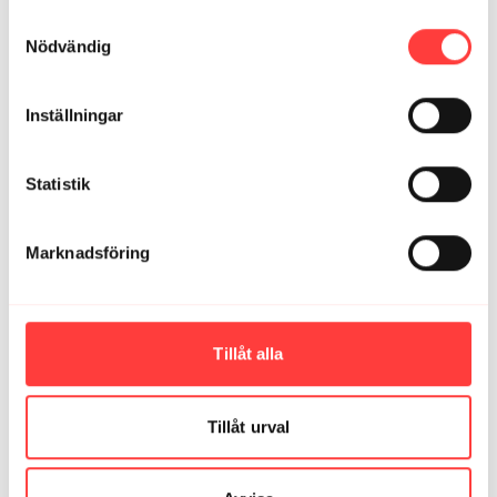
Integritetspolicy
ändå flåsigt. Bra upplägg med minicirklarna men utan
Samtyckesval
”övergripande” cirkel. Kul variation på övningarna!
Nödvändig
1
Visa svar (1)
Inställningar
Elisabeth L.
februari 22, 2024
Flåspass som funkar i lägenhet - mycket uppskattat! 👍
Statistik
1
Visa svar (1)
Elin G.
februari 22, 2024
Marknadsföring
Ett jätteskönt flås pass, så glad över era pass dem får
en verkligen att tycka om träning 😊
1
Visa svar (1)
Tillåt alla
Helena L.
november 29, 2025
Bästa flås-passet utan hopp!
Tillåt urval
1