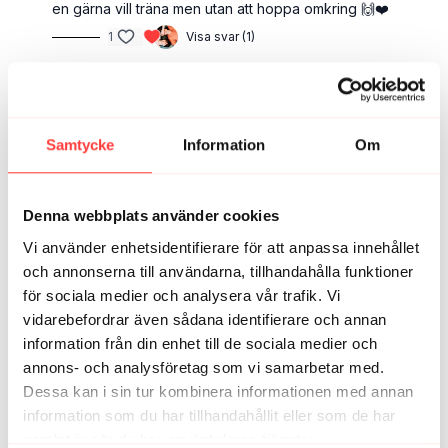
en gärna vill träna men utan att hoppa omkring 🙌❤️
1
Visa svar (1)
Sandra J.
mars 03, 2024
Wow, bästa passet utan hopp! 👌
3
Visa svar (1)
Samtycke
Information
Om
CarinaL
mars 03, 2024
Denna webbplats använder cookies
Mycket bra lägenhetspass!! 😅
1
Visa svar (1)
Vi använder enhetsidentifierare för att anpassa innehållet
och annonserna till användarna, tillhandahålla funktioner
för sociala medier och analysera vår trafik. Vi
Sara K.
februari 26, 2024
vidarebefordrar även sådana identifierare och annan
Ett riktigt bra pass! Så bra med ett pass utan hopp, där
det ändå går att få upp flåset rejält.
information från din enhet till de sociala medier och
annons- och analysföretag som vi samarbetar med.
1
Visa svar (1)
Dessa kan i sin tur kombinera informationen med annan
information som du har tillhandahållit eller som de har
Sofia G.
februari 25, 2024
samlat in när du har använt deras tjänster.
Ett nytt favoritpass! Toppen att det var utan hopp men