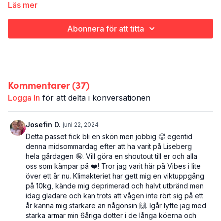
lyfta från golvet. För det finns ju tillfällen då man gärna håller
Läs mer
sin tyngdpunkt nära marken.
Abonnera för att titta
Det här är On The Ground:
Uthållighet
Hela kroppen
30 minuter
Kommentarer (
37
)
Det här träningspasset ingår i programmet
Giddy Up
- 8 veckor
som tar dig tillbaka upp i sadeln igen.
Logga In
för att delta i konversationen
Josefin D.
juni 22, 2024
Detta passet fick bli en skön men jobbig 🥵 egentid
denna midsommardag efter att ha varit på Liseberg
hela gårdagen 🤪. Vill göra en shoutout till er och alla
oss som kämpar på ❤️! Tror jag varit här på Vibes i lite
över ett år nu. Klimakteriet har gett mig en viktuppgång
på 10kg, kände mig deprimerad och halvt utbränd men
idag gladare och kan trots att vågen inte rört sig på ett
år känna mig starkare än någonsin 🙌. Igår lyfte jag med
starka armar min 6åriga dotter i de långa köerna och