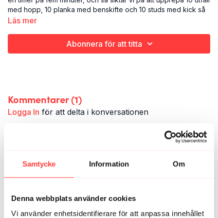
med hopp, 10 planka med benskifte och 10 studs med kick så
många gånger vi kan och vill. Ett perfekt turbopass de
Läs mer
gångerna du har ont om tid, eller en maffig avslutning att lägga
till ett annat pass.
Abonnera för att titta
Det här är "ÖS PÅ":
Styrketräning och uthållighet
Ben
5 minuter
Kommentarer (
1
)
Den här finisher'n är hämtad från och avslutar hantelpasset
"GRIMAS".
Logga In
för att delta i konversationen
Dezz
januari 28, 2025
Perfekt för när en inte har tid men vill hålla igång rutinen
och inte missa ett träningspass. Även bra för att
Samtycke
Information
Om
försiktigt träna upp kondisen utan att ta ut sig för
mycket.
1
Denna webbplats använder cookies
Vi använder enhetsidentifierare för att anpassa innehållet