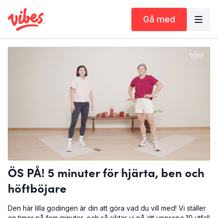
Gå med
ÖS PÅ! 5 minuter för hjärta, ben och
höftböjare
Den här lilla godingen är din att göra vad du vill med! Vi ställer
en timer på fem minuter, och så siktar vi på att upprepa 10 utfall