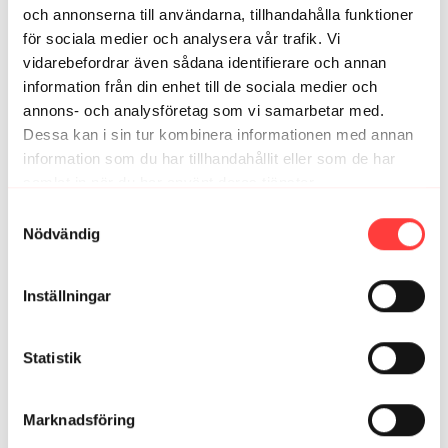
och annonserna till användarna, tillhandahålla funktioner
Relaterade videor
för sociala medier och analysera vår trafik. Vi
vidarebefordrar även sådana identifierare och annan
information från din enhet till de sociala medier och
annons- och analysföretag som vi samarbetar med.
Dessa kan i sin tur kombinera informationen med annan
information som du har tillhandahållit eller som de har
samlat in när du har använt deras tjänster.
Integritetspolicy
Samtyckesval
Nödvändig
04:14
Inställningar
NONSTOP. 3 minuters ben och flås
Statistik
Marknadsföring