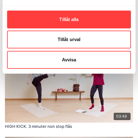
Tillåt alla
03:43
Tillåt urval
BEAT HEART BEAT. Låt hjärtat slå lite extra
Avvisa
03:49
HIGH KICK. 3 minuter non stop flås