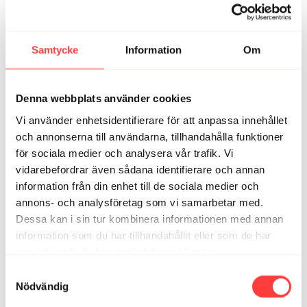
Tack för sällskapet 🙂 på min skylt hade det stått "Du
ser pigg ut!". Man blir alltid uppiggad när någon ropar
det på ett lopp trots att man vet att det är en ren lögn
Samtycke
Information
Om
😆
2
Visa svar (1)
Denna webbplats använder cookies
Nettan
april 13, 2025
Vi använder enhetsidentifierare för att anpassa innehållet
Grym du är🌟
och annonserna till användarna, tillhandahålla funktioner
Heja dig/oss🏃🏼‍♀️‍➡️
för sociala medier och analysera vår trafik. Vi
vidarebefordrar även sådana identifierare och annan
Lite till!
information från din enhet till de sociala medier och
annons- och analysföretag som vi samarbetar med.
Du/Vi orkar
Dessa kan i sin tur kombinera informationen med annan
Njut av din stund🫶🏻
information som du har tillhandahållit eller som de har
samlat in när du har använt deras tjänster.
Framme!
Integritetspolicy
Samtyckesval
Nödvändig
Fantastiska du/ni