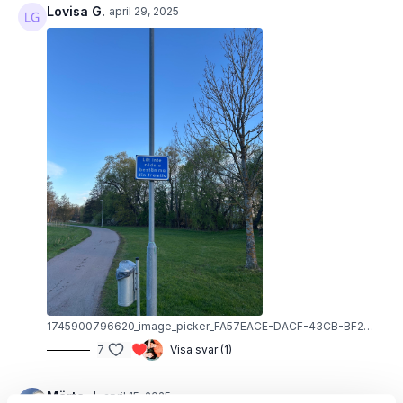
Lovisa G.
april 29, 2025
1745900796620_image_picker_FA57EACE-DACF-43CB-BF28-DA2E9FDF4528-49465-00005115F1AE80AB.1745900796.jpg
7
Visa svar (1)
Märta J.
april 15, 2025