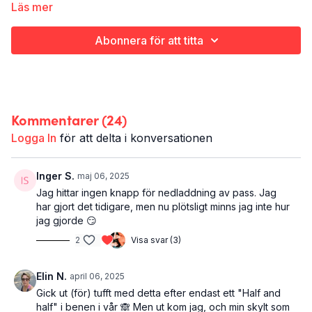
gått om du springer fram och tillbaka. Alltså inte fram och
Läs mer
tillbaka som i hit och dit, huller om buller. Utan helt enkelt om du
vill vända hemåt efter halva tiden. För en sak ska du veta: du är
Abonnera för att titta
på väg i helt rätt riktning! Pssst: kommentera gärna vad du
skulle vilja se skrivet på en skylt längs motionsspåret.
Det här är På rätt väg:
Löpning (bara audio)
Kommentarer (
24
)
Hela kroppen
25 minuter
Logga In
för att delta i konversationen
Tips:
se till att du har laddat ner appen, så du kan ladda ner
passet och köra offline (bra när du springer ifrån ditt wifi
Inger S.
maj 06, 2025
hemma). Se till att du har "spela i bakgrunden" aktiverat så kan
Jag hittar ingen knapp för nedladdning av pass. Jag
du stänga ner skärmen och bara lyssna på passet.
har gjort det tidigare, men nu plötsligt minns jag inte hur
jag gjorde 😏
2
Visa svar (3)
Elin N.
april 06, 2025
Gick ut (för) tufft med detta efter endast ett "Half and
half" i benen i vår 🙈 Men ut kom jag, och min skylt som