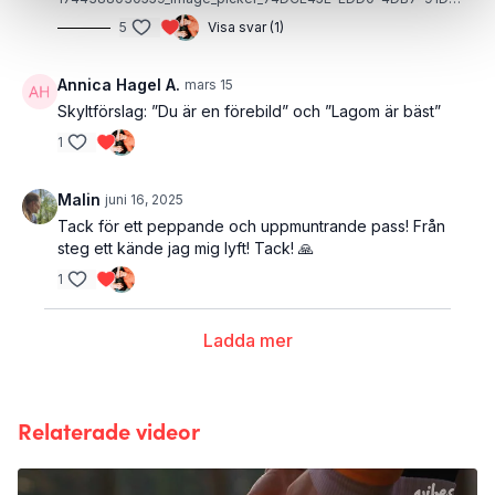
5
Visa svar (1)
Annica Hagel A.
mars 15
Skyltförslag: ”Du är en förebild” och ”Lagom är bäst”
1
Malin
juni 16, 2025
Tack för ett peppande och uppmuntrande pass! Från
steg ett kände jag mig lyft! Tack! 🙏
1
Ladda mer
Relaterade videor