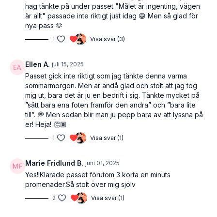
hag tänkte på under passet "Målet är ingenting, vägen
är allt" passade inte riktigt just idag 😅 Men så glad för
nya pass 🫶
1
Visa svar (3)
Ellen A.
juli 15, 2025
Passet gick inte riktigt som jag tänkte denna varma
sommarmorgon. Men är ändå glad och stolt att jag tog
mig ut, bara det är ju en bedrift i sig. Tänkte mycket på
”sätt bara ena foten framför den andra” och ”bara lite
till”. 💭 Men sedan blir man ju pepp bara av att lyssna på
er! Heja! 👏🏽
1
Visa svar (1)
Marie Fridlund B.
juni 01, 2025
Yes!!Klarade passet förutom 3 korta en minuts
promenader.Så stolt över mig sjölv
2
Visa svar (1)