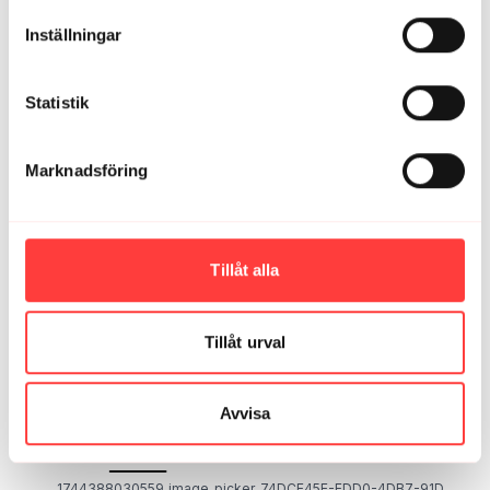
1
Visa svar (1)
Inställningar
Emelie
april 11, 2025
Statistik
Också en bra skylt 😂
Marknadsföring
Tillåt alla
Tillåt urval
Avvisa
1744388030559_image_picker_74DCE45E-EDD0-4DB7-91D0-0BC2916A1AA1-60248-000012F2561CA40D.1744388030.png