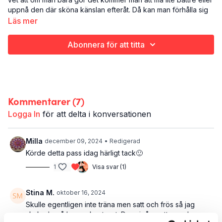
uppnå den där sköna känslan efteråt. Då kan man förhålla sig
till träningen lite mer business-likt. Det ska göras bara.
Läs mer
Här gör vi ett flåsigt styrkepass med fokus på ben, rumpa och
Abonnera för att titta
hjärtat såklart!
Det här är PARTY/BUSINESS
Cardio (flåsigt styrkepass)
Ben och rumpa
Kommentarer (
7
)
23 minuter
Logga In
för att delta i konversationen
Det här passet tillhör programmet
Put Your Sweats On
, men går
ju att köra på egen hand likaväl.
Milla
december 09, 2024
• Redigerad
Körde detta pass idag härligt tack🙂
1
Visa svar (1)
Stina M.
oktober 16, 2024
Skulle egentligen inte träna men satt och frös så jag
skakade på hemmakontoret. Drog igång ett pass bara