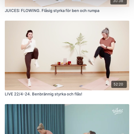
30:38
JUICES: FLOWING. Flåsig styrka för ben och rumpa
52:20
LIVE 22/4-24. Benbrännig styrka och flås!