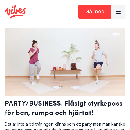
Gå med
PARTY/BUSINESS. Flåsigt styrkepass
för ben, rumpa och hjärtat!
Det är inte alltid träningen känns som ett party men man kanske
vet att om man bara gör det kommer man att må lite bättre eller