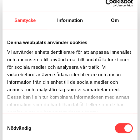
för att få upp värmen, fick feeling och bytte jeans mot
tights efter uppvärmningen, fleecetröjan åkte av
någonstans vid kosackknäböjen och nu ska jag
Samtycke
Information
Om
fortsätta jobba - i t-shirt. 🏖️🙏
2
Visa svar (1)
Denna webbplats använder cookies
Jenny G.
september 09, 2024
Vi använder enhetsidentifierare för att anpassa innehållet
Kort, effektivt och svettigt - helt i min smak. Ny favorit!
och annonserna till användarna, tillhandahålla funktioner
5
Visa svar (1)
för sociala medier och analysera vår trafik. Vi
vidarebefordrar även sådana identifierare och annan
Emelie L.
oktober 12, 2024
information från din enhet till de sociala medier och
Åh en ny favorit! Så härligt pass 😅❤️
annons- och analysföretag som vi samarbetar med.
1
Dessa kan i sin tur kombinera informationen med annan
information som du har tillhandahållit eller som de har
samlat in när du har använt deras tjänster.
Relaterade videor
Integritetspolicy
Samtyckesval
Nödvändig