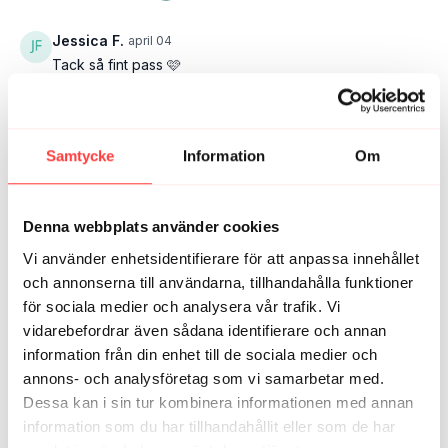
Jessica F.
april 04
Tack så fint pass 🩷
1
Maja
december 03, 2025
Samtycke
Information
Om
Nu kan jag somna gott. Tack <3
1
Denna webbplats använder cookies
Emelie
juni 21, 2025
Vi använder enhetsidentifierare för att anpassa innehållet
Riktigt skönt pass! 🙏
och annonserna till användarna, tillhandahålla funktioner
3
för sociala medier och analysera vår trafik. Vi
vidarebefordrar även sådana identifierare och annan
Clara Ö.
juni 16, 2025
information från din enhet till de sociala medier och
Känns som att Carolina ser en, när hon säger ”slappna
annons- och analysföretag som vi samarbetar med.
av i käken”, och man blir påmind om att man återigen
Dessa kan i sin tur kombinera informationen med annan
hamnat i det invanda mönstret med ihopbitna käkar😬
information som du har tillhandahållit eller som de har
tack för ett bra pms-pass! 🩵