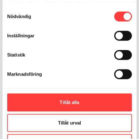
samlat in när du har använt deras tjänster.
4
Integritetspolicy
Samtyckesval
Nödvändig
Relaterade videor
Inställningar
Statistik
Marknadsföring
Tillåt alla
32:09
YOGA - THE REMEDY. Mota bort spänningar och mensvärk
Tillåt urval