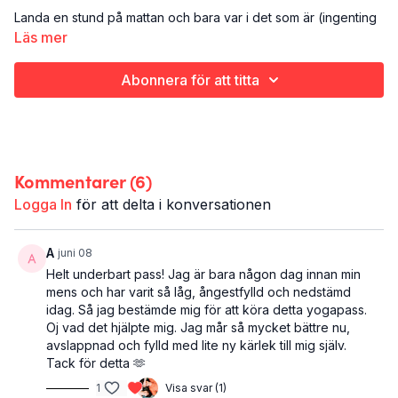
Landa en stund på mattan och bara var i det som är (ingenting
varar för evigt). Låt känslorna passera - och hjälp dem att flöda
Läs mer
istället för att stanna i kroppen - under dessa snudd på 50
minuterna på mattan. Det blir en skön mix av värmande och
Abonnera för att titta
stärkande krigarvarianter och stretchande positioner som
öppnar upp höften, ländryggen och sätet. Avslutas med vila.
Tillsammans hjälper det dig att släppa både fysiska och
mentala spänningar. Rena medicinen mot PMS.
Kommentarer (
6
)
Det här är PMS-YOGA:
Yoga
Logga In
för att delta i konversationen
Hela kroppen
47 minuter
Du behöver: yogablock eller kudde att lägga under ryggen
A
juni 08
i halvbrygga med stöd
Helt underbart pass! Jag är bara någon dag innan min
mens och har varit så låg, ångestfylld och nedstämd
Det här passet ingår i In Your Phase - träning anpassat för
idag. Så jag bestämde mig för att köra detta yogapass.
menscykelns olika faser.
Oj vad det hjälpte mig. Jag mår så mycket bättre nu,
avslappnad och fylld med lite ny kärlek till mig själv.
Tack för detta 🫶
1
Visa svar (1)