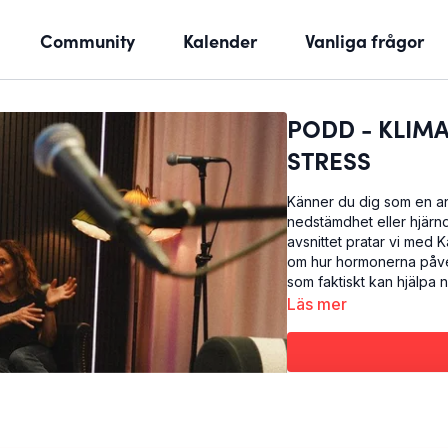
Community
Kalender
Vanliga frågor
PODD - KLIM
STRESS
Känner du dig som en an
nedstämdhet eller hjärnd
avsnittet pratar vi med 
om hur hormonerna påver
som faktiskt kan hjälpa n
Läs mer