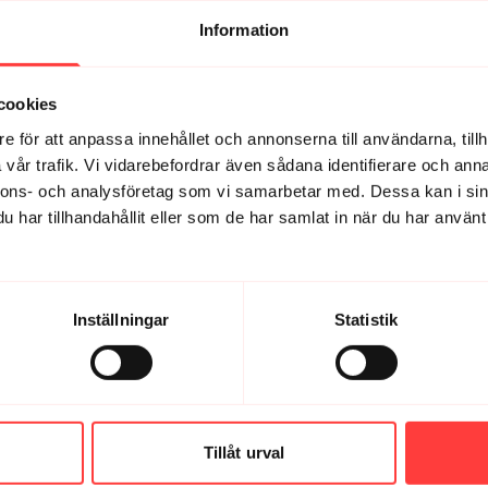
Information
cookies
e för att anpassa innehållet och annonserna till användarna, tillh
vår trafik. Vi vidarebefordrar även sådana identifierare och anna
nnons- och analysföretag som vi samarbetar med. Dessa kan i sin
har tillhandahållit eller som de har samlat in när du har använt 
Inställningar
Statistik
 avvika från rutten ex välja ett lugnare träningspass än vad jag urspru
Tillåt urval