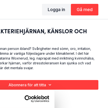
Logga in
Gå med
AKTERIEHJÄRNAN, KÄNSLOR OCH
nan person ibland? Svårigheter med sömn, oro, irritation,
imma är vanliga följeslagare under klimakteriet. I det här
Katarina Woxnerud, leg. naprapat med inriktning kvinnohälsa,
kar hjärnan, varför stresstoleransen kan sjunka och vad
är det mentala svajar.
Abonnera för att titta