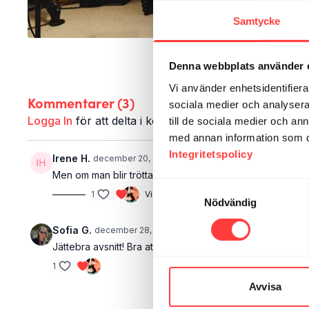
Samtycke
Denna webbplats använder 
Vi använder enhetsidentifierar
Kommentarer (
3
)
sociala medier och analysera 
Logga In
för att delta i konversationen
till de sociala medier och a
med annan information som du 
Integritetspolicy
Irene H.
december 20, 2025
Men om man blir tröttare av kaffe?
Samtyckesval
1
Visa svar (1)
Nödvändig
Sofia G.
december 28, 2025
Jättebra avsnitt! Bra att bli påmind om att det är okej att
1
Avvisa