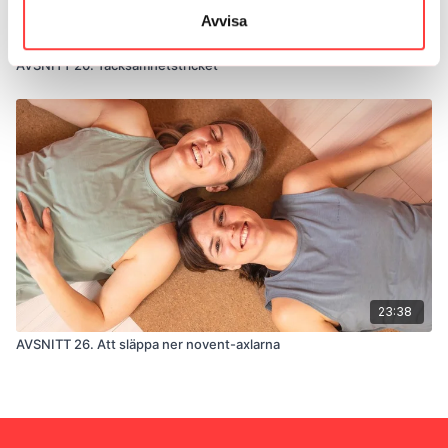
Avvisa
33:24
AVSNITT 20. Tacksamhetstricket
23:38
AVSNITT 26. Att släppa ner novent-axlarna