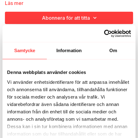
tvärtom tills poletten trillar ner. Bonus: vi avslutar med en
Läs mer
andningsövning på 32%-certade andningsinstruktören Sannas
guidning. Andas in på fyra och ut på sex.
Abonnera för att titta
Relaterade videor
Samtycke
Information
Om
Denna webbplats använder cookies
Vi använder enhetsidentifierare för att anpassa innehållet
och annonserna till användarna, tillhandahålla funktioner
för sociala medier och analysera vår trafik. Vi
vidarebefordrar även sådana identifierare och annan
information från din enhet till de sociala medier och
26:37
annons- och analysföretag som vi samarbetar med.
AVSNITT 25. Några vedträn på den inre brasan
Dessa kan i sin tur kombinera informationen med annan
information som du har tillhandahållit eller som de har