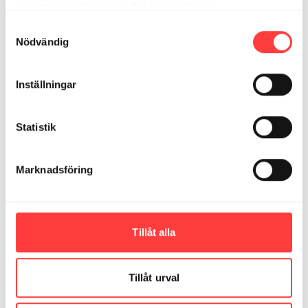
samlat in när du har använt deras tjänster.
Integritetspolicy
Samtyckesval
Nödvändig
Inställningar
Statistik
34:09
AVSNITT 24. Lite stillhet, du vet.
Marknadsföring
Tillåt alla
Tillåt urval