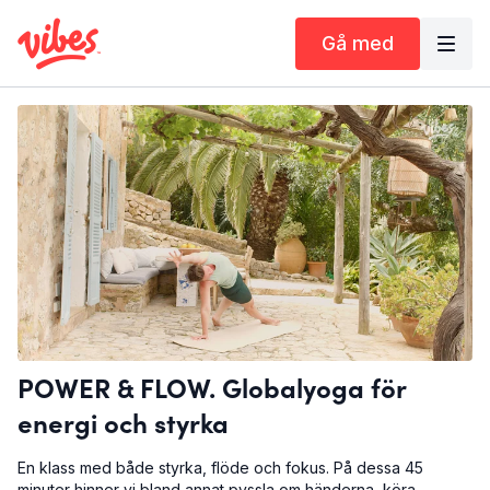
Gå med
POWER & FLOW. Globalyoga för
energi och styrka
En klass med både styrka, flöde och fokus. På dessa 45
minuter hinner vi bland annat pyssla om händerna, köra