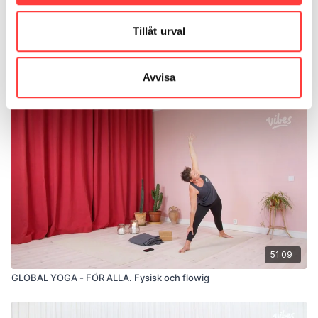
Tillåt urval
55:01
Avvisa
FEEL THE FLOW. Flödande och varm globalyoga
51:09
GLOBAL YOGA - FÖR ALLA. Fysisk och flowig