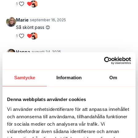
1
Marie
september 16, 2025
Så skönt pass 😊
1
Hanna
augusti 24, 2025
Underbart pass, tack!
1
Samtycke
Information
Om
Marie T.
augusti 16, 2025
Ett mycket skönt och givande pass - stort tack!
Denna webbplats använder cookies
2
Vi använder enhetsidentifierare för att anpassa innehållet
Moa W.
augusti 14, 2025
och annonserna till användarna, tillhandahålla funktioner
Tack för ett härligt pass!
för sociala medier och analysera vår trafik. Vi
vidarebefordrar även sådana identifierare och annan
2