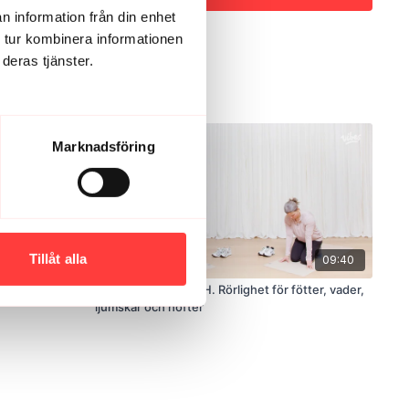
n information från din enhet
 tur kombinera informationen
deras tjänster.
Marknadsföring
Tillåt alla
07:26
09:40
d
POST RUN STRETCH. Rörlighet för fötter, vader,
ljumskar och höfter