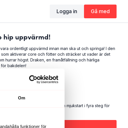
Logga in
Gå med
p hip uppvärmd!
t vara ordentligt uppvärmd innan man ska ut och springa! I den
om aktiverar core och fötter och sträcker ut vader är det
 hurrar högst. Draken, en framåtfällning och härliga
 för bakdelen!
are
Om
programmet
The Season Opener
- en mjukstart i fyra steg för
pare.
Abonnera för att titta
andahålla funktioner för