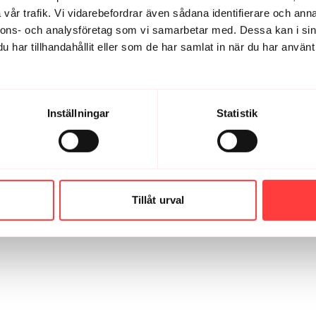
vår trafik. Vi vidarebefordrar även sådana identifierare och anna
nnons- och analysföretag som vi samarbetar med. Dessa kan i sin
har tillhandahållit eller som de har samlat in när du har använt 
Inställningar
Statistik
Tillåt urval
07:32
la igång knäna!
PRE RUN 2. Värm upp med miniban