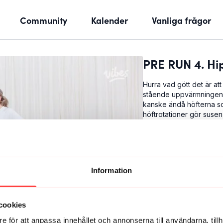
Community
Kalender
Vanliga frågor
PRE RUN 4. Hi
Hurra vad gött det är at
stående uppvärmningen s
kanske ändå höfterna som
höftrotationer gör susen
Det här är PRE RUN 4:
Uppvärmning för löp
Ben och rumpa
11 minuter
Information
Det här passet tillhör 
både ovana och vana lö
Läs mer
cookies
e för att anpassa innehållet och annonserna till användarna, tillh