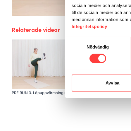
sociala medier och analysera 
till de sociala medier och a
med annan information som du 
Integritetspolicy
Relaterade videor
Samtyckesval
Nödvändig
Avvisa
07:35
PRE RUN 3. Löpuppvärmning med schwung
PRE RUN 1. Rul