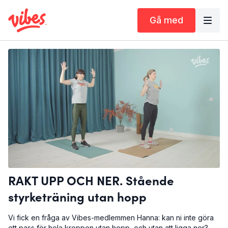
Gå med
RAKT UPP OCH NER. Stående
styrketräning utan hopp
Vi fick en fråga av Vibes-medlemmen Hanna: kan ni inte göra
ett pass för hela kroppen utan hopp, och utan att ligga ner?