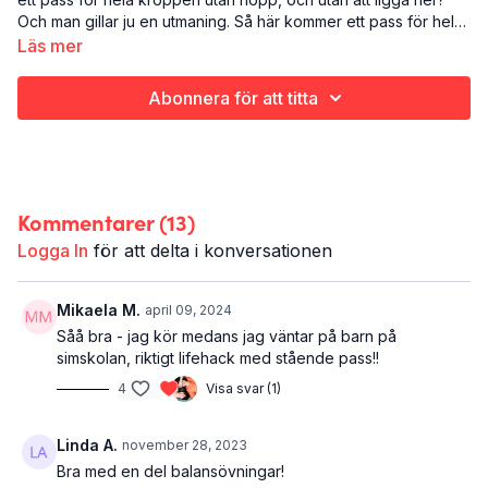
Och man gillar ju en utmaning. Så här kommer ett pass för hela
kroppen som man kan göra ståendes. Det passar med andra
Läs mer
ord ypperligt att göra på soggiga gräsmattor, fuktiga altaner
Det här är rakt upp och ner:
och vid alla andra yttre eller inre omständigheter som gör att
Styrketräning
Abonnera för att titta
man varken vill lägga sig ner. Eller hoppa.
Hela kroppen
20 minuter
Kommentarer (
13
)
Logga In
för att delta i konversationen
Mikaela M.
april 09, 2024
Såå bra - jag kör medans jag väntar på barn på
simskolan, riktigt lifehack med stående pass!!
4
Visa svar (1)
Linda A.
november 28, 2023
Bra med en del balansövningar!