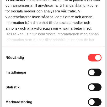
Helena S.
juni 07, 2025
och annonserna till användarna, tillhandahålla funktioner
Perfekt träning för ett pass i husbilen, tack för det!
för sociala medier och analysera vår trafik. Vi
1
vidarebefordrar även sådana identifierare och annan
information från din enhet till de sociala medier och
Frida Arnberg C.
december 09, 2022
annons- och analysföretag som vi samarbetar med.
Perfekt utomhuspass +1 grad o i en julbelyst park.
Dessa kan i sin tur kombinera informationen med annan
Mysigt!
information som du har tillhandahållit eller som de har
1
samlat in när du har använt deras tjänster.
Integritetspolicy
Samtyckesval
CarinaL
november 12, 2021
Nödvändig
Bra utepass!!
0
Inställningar
Tessan79
april 14, 2021
Premiärpasset avklarat :)
Statistik
0
Marknadsföring