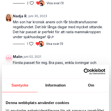
2
Visa svar (1)
Nadja R.
juni 30, 2023
Min son har kronisk anemi och får blodtransfusioner
regelbundet. Det blir långa dagar med mycket sittande.
Det här passet är perfekt för att rasta mammakroppen
under sjukhusdagar! 😃🎉
1
Visa svar (1)
Malin
juni 02, 2021
Första passet för mig. Bra pass, enkla övningar och
skön stämning :)
0
Visa svar (1)
Samtycke
Information
Om
Helena L.
juni 14
Så bra pass! Till och med femåringen hängde på.
1
Denna webbplats använder cookies
Vi använder enhetsidentifierare för att anpassa innehållet