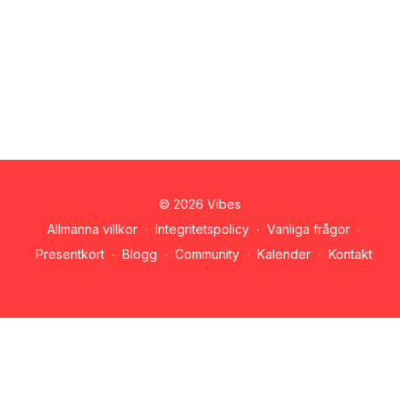
© 2026 Vibes
Allmänna villkor
∙
Integritetspolicy
∙
Vanliga frågor
∙
Presentkort
∙
Blogg
∙
Community
∙
Kalender
∙
Kontakt
Hämta appen ->