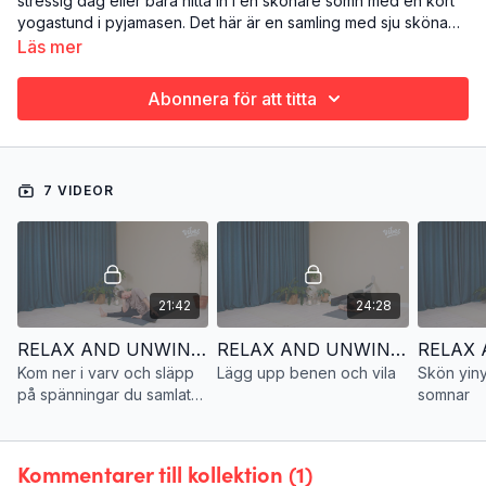
stressig dag eller bara hitta in i en skönare sömn med en kort
yogastund i pyjamasen. Det här är en samling med sju sköna
sätt att varva ner på kvällen. Hitta din favorit eller sju, och njut
Läs mer
på repeat måndag-söndag.
Abonnera för att titta
7 VIDEOR
21:42
24:28
RELAX AND UNWIND 1. Släpp på spänningar och kom ner i varv
RELAX AND UNWIND 2. Lägg upp benen och vila
Kom ner i varv och släpp
Lägg upp benen och vila
Skön yin
på spänningar du samlat
somnar
på dig under dagen
Kommentarer till kollektion (
1
)