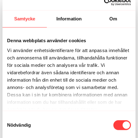
här avrundningen blev ju perfekt. Tack 🙏
1
Visa svar (1)
Samtycke
Information
Om
Anna-lena P.
november 21, 2023
Underbart pass, precis vad jag behövde 😇
Denna webbplats använder cookies
1
Visa svar (1)
Vi använder enhetsidentifierare för att anpassa innehållet
och annonserna till användarna, tillhandahålla funktioner
Louise Olsson B.
april 28
för sociala medier och analysera vår trafik. Vi
Otroligt pass. Jag blir så skönt mosig och avslappnad.
vidarebefordrar även sådana identifierare och annan
Älskar!
information från din enhet till de sociala medier och
1
annons- och analysföretag som vi samarbetar med.
Dessa kan i sin tur kombinera informationen med annan
Anna C.
februari 01
information som du har tillhandahållit eller som de har
Väldigt bra, tack snälla. Detta blev mitt premiärpass på
samlat in när du har använt deras tjänster.
Vibes. Det första men väldigt långt ifrån det sista är
Integritetspolicy
planen. Tack igen
Samtyckesval
Nödvändig
1