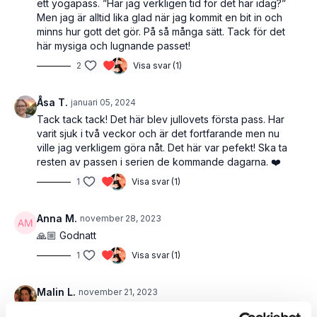
ett yogapass. ”Har jag verkligen tid för det här idag?”
Men jag är alltid lika glad när jag kommit en bit in och
minns hur gott det gör. På så många sätt. Tack för det
här mysiga och lugnande passet!
2
Visa svar (1)
Åsa T.
januari 05, 2024
Tack tack tack! Det här blev jullovets första pass. Har
varit sjuk i två veckor och är det fortfarande men nu
ville jag verkligem göra nåt. Det här var pefekt! Ska ta
resten av passen i serien de kommande dagarna. ❤️
1
Visa svar (1)
Anna M.
november 28, 2023
🙏🏼 Godnatt
1
Visa svar (1)
Malin L.
november 21, 2023
Ljuvligt. Jag körde ett hantelpass först (v47) och den