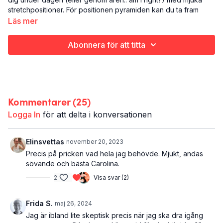
stretchpositioner. För positionen pyramiden kan du ta fram
yogab
lock eller en stol
om det är så att du tycker att golvet är
Läs mer
lite för långt ner i en framåtfällning.
Abonnera för att titta
Det här är Relax and Unwind 1:
Yoga
Hela kroppen
22 minuter
Kommentarer (
25
)
Den här korta kvällsyogaklassen är en del av programmet
Relax and Unwind: sju sköna sätt att varva ner på kvällen.
Logga In
för att delta i konversationen
Elinsvettas
november 20, 2023
Precis på pricken vad hela jag behövde. Mjukt, andas
sövande och bästa Carolina.
2
Visa svar (2)
Frida S.
maj 26, 2024
Jag är ibland lite skeptisk precis när jag ska dra igång