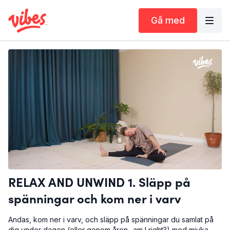
Gå med
RELAX AND UNWIND 1. Släpp på
spänningar och kom ner i varv
Andas, kom ner i varv, och släpp på spänningar du samlat på
dig under dagen (eller genom åren.. am I right?) med mjuka