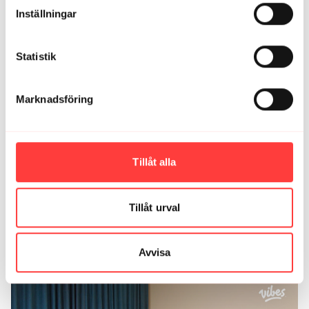
Henrietta Holmqvist Ö.
november 05, 2025
Inställningar
Wow. Vilket avslut på en ganska intensiv dag. Nu blir
utmaningen att inte kolla mer på telefonen utan att bara
gå o lägga mig. 🙏🏼
Statistik
1
Marknadsföring
Sara
september 08, 2025
Ett mkt skönt och avkopplande pass 😍. Precis vad min
kropp behövde ikväll. Tack för passet 🤗
1
Tillåt alla
Ladda mer
Tillåt urval
Relaterade videor
Avvisa