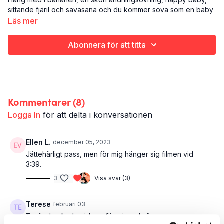
sittande fjäril och savasana och du kommer sova som en baby
efteråt. Appropå det så kan du med fördel göra denna
Läs mer
yogaklass direkt i sängen, och om så är fallet - glöm inte bort
att borsta tänderna och ställa väckarklockan innan!
Abonnera för att titta
Det här är Relax and Unwind 3:
Yoga
Hela kroppen
21 minuter
Kommentarer (
8
)
Den här korta kvällsyogaklassen är en del av programmet
Logga In
för att delta i konversationen
Relax and Unwind: sju sköna sätt att varva ner på kvällen.
Ellen L.
december 05, 2023
Jättehärligt pass, men för mig hänger sig filmen vid
3:39.
3
Visa svar (3)
Terese
februari 03
Tyvärr hackade videon för mig också.