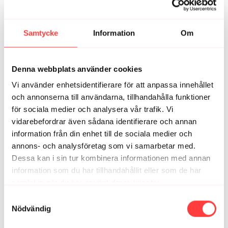
Provar denna just nu på 7 åringen som inte kan somna.
Ska bli bra med en version till barn på sportlovet
Samtycke
Information
Om
1
Visa svar (1)
Caroline J.
mars 12, 2025
Denna webbplats använder cookies
Underbart pass innan läggdags, så skönt med
Vi använder enhetsidentifierare för att anpassa innehållet
avslappningen på slutet 🤍
och annonserna till användarna, tillhandahålla funktioner
1
för sociala medier och analysera vår trafik. Vi
vidarebefordrar även sådana identifierare och annan
Elisabeth T.
december 14, 2023
information från din enhet till de sociala medier och
Underbart pass. Tack!
annons- och analysföretag som vi samarbetar med.
2
Dessa kan i sin tur kombinera informationen med annan
information som du har tillhandahållit eller som de har
samlat in när du har använt deras tjänster.
Relaterade videor
Integritetspolicy
Samtyckesval
Nödvändig