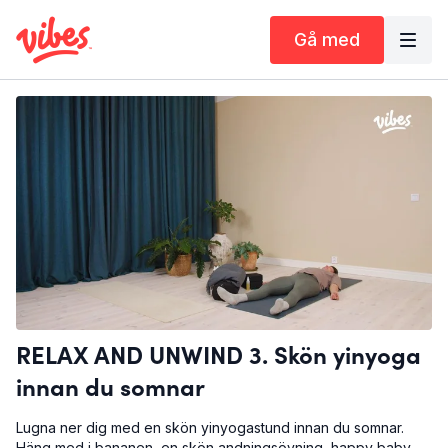
Gå med
RELAX AND UNWIND 3. Skön yinyoga
innan du somnar
Lugna ner dig med en skön yinyogastund innan du somnar.
Häng med i bananen, en skön andningsövning, happy baby,