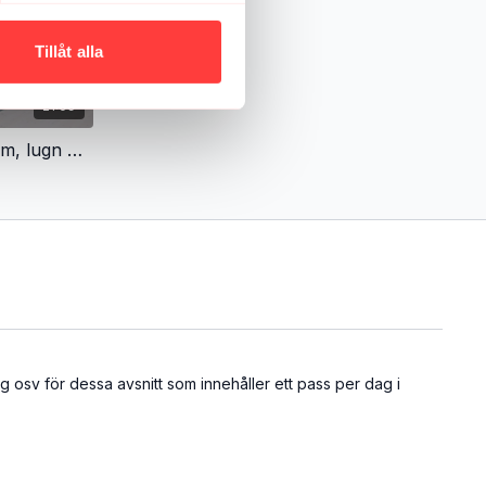
Tillåt alla
21:09
RISE AND SHINE 7. Långsam, lugn och ljuvlig yin
g osv för dessa avsnitt som innehåller ett pass per dag i