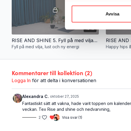
Avvisa
15:18
RISE AND SHINE 5. Fyll på med vilja, lust och ny energi
Fyll på med vilja, lust och ny energi
Happy hips &
Kommentarer till kollektion (
2
)
Logga In
för att delta i konversationen
Alexandra C.
oktober 27, 2025
Fantastiskt sätt att vakna, hade varit toppen om kalende
veckan. Tex Rise and shine och nedvarvning,
2
Visa svar (1)