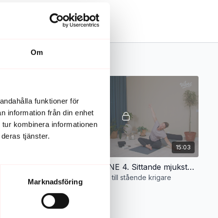
Om
andahålla funktioner för
n information från din enhet
 tur kombinera informationen
deras tjänster.
15:11
15:03
RISE AND SHINE 3. Inkännande, vardagsglittrande mjukstart
RISE AND SHINE 4. Sittande mjukstart till stående krigare
jukstart
SIttande mjukstart till stående krigare
Marknadsföring