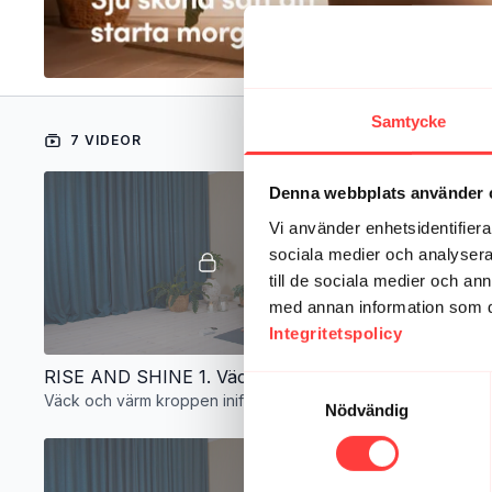
Samtycke
7 VIDEOR
Denna webbplats använder 
Vi använder enhetsidentifierar
sociala medier och analysera 
till de sociala medier och a
med annan information som du 
Integritetspolicy
13:45
RISE AND SHINE 1. Väck och värm kroppen inifrån och ut
Samtyckesval
Väck och värm kroppen inifrån och ut
Tacksamhet, 
Nödvändig