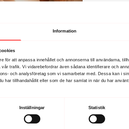
Information
cookies
e för att anpassa innehållet och annonserna till användarna, tillh
vår trafik. Vi vidarebefordrar även sådana identifierare och anna
nnons- och analysföretag som vi samarbetar med. Dessa kan i sin
har tillhandahållit eller som de har samlat in när du har använt 
15:17
RISE AND SHINE 2. Tacksamhet, solhälsningar och rumpstretch
solhälsningar och rumpstretch
Inkännande, vardagsglittrande m
Inställningar
Statistik