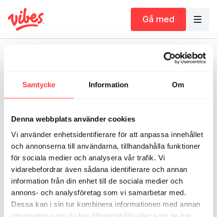
Gå med
Livestream avslutad
RÖRELSEPAUS Tisdag 16/6
Tillbaka till katalogen
10.00
Samtycke
Information
Om
Denna webbplats använder cookies
Vi använder enhetsidentifierare för att anpassa innehållet
Häng med live från Vibeskontoret på en 10-15
och annonserna till användarna, tillhandahålla funktioner
minuters rörelsepaus där du inte behöver byta om.
för sociala medier och analysera vår trafik. Vi
Perfekt avbrott under arbetsdagen för ny energi och
vidarebefordrar även sådana identifierare och annan
en lösare känsla i hela kroppen. Hör du oss?
information från din enhet till de sociala medier och
annons- och analysföretag som vi samarbetar med.
Aktiv rörlighet
Dessa kan i sin tur kombinera informationen med annan
Hela kroppen
information som du har tillhandahållit eller som de har