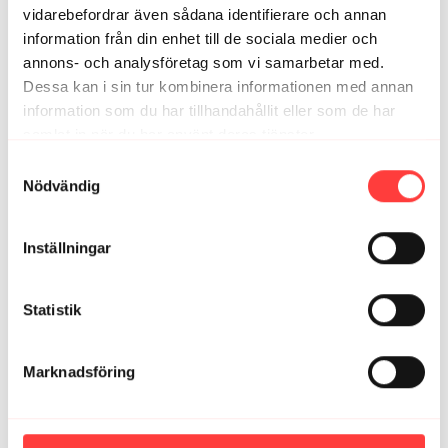
vidarebefordrar även sådana identifierare och annan
Anna
oktober 28, 2024
information från din enhet till de sociala medier och
Underbart! 🙏🩷
annons- och analysföretag som vi samarbetar med.
1
Dessa kan i sin tur kombinera informationen med annan
information som du har tillhandahållit eller som de har
Marie A.
oktober 28, 2024
samlat in när du har använt deras tjänster.
Roligt och bra pass! 🙏🤩
Integritetspolicy
Samtyckesval
1
Nödvändig
Olivia E.
oktober 25, 2024
Inställningar
Så skönt och varierande pass - tack för The Flow 🙏🏻
☺️✨
3
Statistik
Relaterade videor
Marknadsföring