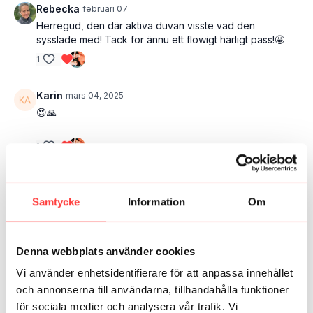
Rebecka
februari 07
Herregud, den där aktiva duvan visste vad den
sysslade med! Tack för ännu ett flowigt härligt pass!🤩
1
Karin
mars 04, 2025
😍🙏
1
Ann-Ida B.
januari 20, 2025
👍🏻😊
Samtycke
Information
Om
1
Denna webbplats använder cookies
Elin M.
oktober 29, 2024
Tack för bra pass!
Vi använder enhetsidentifierare för att anpassa innehållet
och annonserna till användarna, tillhandahålla funktioner
1
för sociala medier och analysera vår trafik. Vi