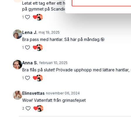
Letat ett tag efter ett hantelpass hos er som jag kan kö
på gymmet på Scandic i Falun. Är på konferens ett par d
1
Lena J.
maj 19, 2025
Bra pass med hantlar. Så här på måndag.🤪
1
Anna S.
februari 10, 2025
Bra flås på slutet! Prövade upphopp med lättare hantlar,
1
Elinsvettas
november 06, 2024
Wow! Vattenfatt från grimasfejset
2