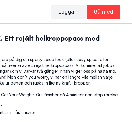
Logga in
Gå med
 Ett rejält helkroppspass med
 dra på dig din sporty spice look (eller cosy spice, eller
så river vi av ett rejält helkroppspass. Vi kommer att jobba i
ningar som vi varvar två gånger innan vi ger oss på nästa trio.
yra! Men don´t you worry, vi har en längre vila mellan varje
kaka ur benen och ruska in lite ny kraft i kroppen.
g Get Your Weights Out-finisher på 4 minuter non-stop rörelse.
":
lar + flås finisher