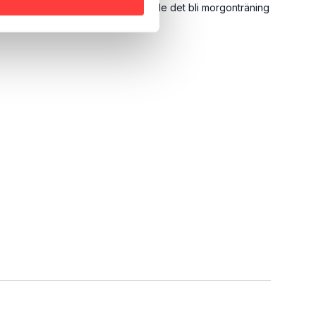
 lättare om kan följa er. Idag råkade det bli morgonträning