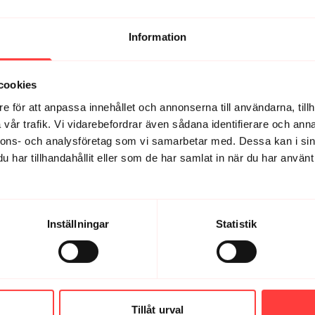
Information
cookies
e för att anpassa innehållet och annonserna till användarna, tillh
vår trafik. Vi vidarebefordrar även sådana identifierare och anna
nnons- och analysföretag som vi samarbetar med. Dessa kan i sin
har tillhandahållit eller som de har samlat in när du har använt 
ta om låten och jag börjar känna mig stark! Mycket glad för vad Vibes 
Inställningar
Statistik
av det på slutet när man redan blivit svettig med hantlar 😅
Tillåt urval