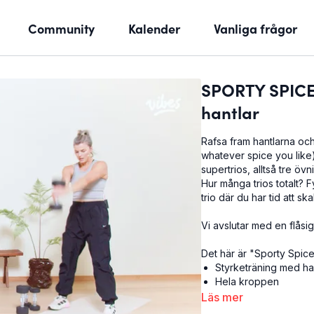
Community
Kalender
Vanliga frågor
SPORTY SPICE.
hantlar
Rafsa fram hantlarna och
whatever spice you like) 
supertrios, alltså tre öv
Hur många trios totalt? F
trio där du har tid att s
Vi avslutar med en flåsi
Det här är "Sporty Spice
Styrketräning med hant
Hela kroppen
30 minuter
Läs mer