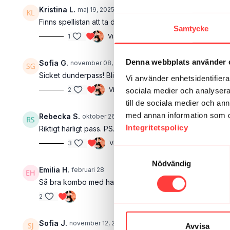
Kristina L.
maj 19, 2025
Finns spellistan att ta del av någonstans?
Samtycke
1
Visa svar (1)
Denna webbplats använder 
Sofia G.
november 08, 2024
Sicket dunderpass! Blir absolut favorit 🤩
Vi använder enhetsidentifierar
2
Visa svar (1)
sociala medier och analysera 
till de sociala medier och a
med annan information som du 
Rebecka S.
oktober 26, 2024
Integritetspolicy
Riktigt härligt pass. PS. Jeansen har blivit märkligt tigh
3
Visa svar (1)
Samtyckesval
Nödvändig
Emilia H.
februari 28
Så bra kombo med hantlar och flås, känns ju lätt att riva 
2
Sofia J.
november 12, 2025
Avvisa