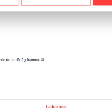
ra på gymmet, gillade verkligen detta! Så tråkigt med gym men mycket
agar i Lugnetkyrkan :)
 när de ändå låg framme. 😅
Ladda mer