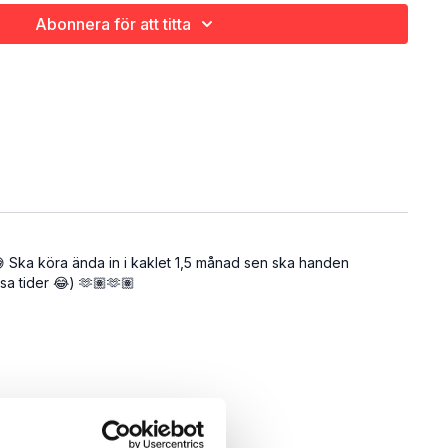
u ska ha på dina hantlar? En gyllene regel är att du orkar
Abonnera för att titta
ningar och kan ibland behöva lite lättare till överkroppen.
er en lista på passets övningarna så att du kan plocka fram
:
tel på nacke + Raka armlyft ut åt sidan (axlar) + Uppåtrodd
+ Sumosquat + Roterande bicepscurl
ushback (triceps) + Axelpress
Sittande twistar (mage) + Höftlyft + Situp med hantel på raka armar
 😅 Ska köra ända in i kaklet 1,5 månad sen ska handen
sa tider 😂) 🫶🏽🫶🏽