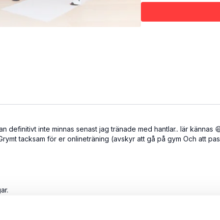
Vet du inte vilken vikt d
tyngre hantlar till benöv
Testa dig fram! Här komm
de vikter som passar dig
Goodmorning m han
Kettlebell swing 
Cossack squat + P
an definitivt inte minnas senast jag tränade med hantlar.. lär kännas
 Grymt tacksam för er onlineträning (avskyr att gå på gym Och att pas
ar.