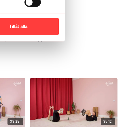
Tillåt alla
a tempo utifrån hur kroppen känns
33:28
35:12