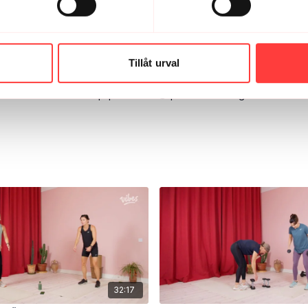
tta pass. Annars ett riktigt härligt pass.
Tillåt urval
nera detta med ert rump-pass efter 😍 perfekt att det går att varier
32:17