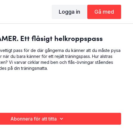
Logga in
Gå med
MER. Ett flåsigt helkroppspass
h svettigt pass för de där gångerna du känner att du måste pysa
ller när du bara känner för ett rejält träningspass. Hur alstras
en? Vi varvar cirklar med ben och flås-övningar ståendes
des på din träningsmatta.
Abonnera för att titta