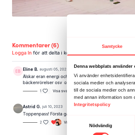
Kommentarer (
6
)
Samtycke
Logga In
för att delta i konversationen
Denna webbplats använder 
Eline B.
augusti 05, 2023
Vi använder enhetsidentifierar
Älskar eran energi och era pass! Hade dock önskat ett l
bäckenrörelser osv ☺️
sociala medier och analysera 
till de sociala medier och a
1
Visa svar (1)
med annan information som du 
Integritetspolicy
Astrid G.
juli 10, 2023
Toppenpass! Första gången jag känner mig stark på läng
Samtyckesval
2
Visa svar (1)
Nödvändig