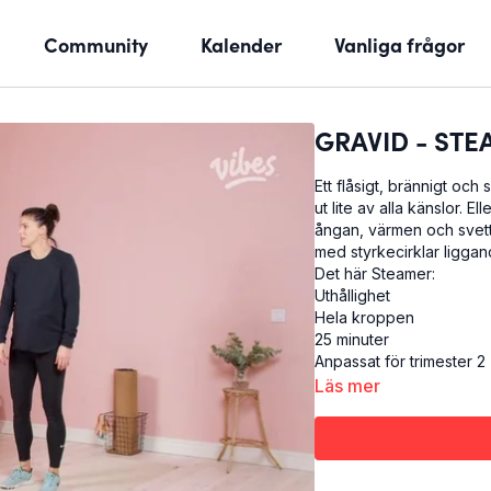
Community
Kalender
Vanliga frågor
GRAVID - STEA
Ett flåsigt, brännigt oc
ut lite av alla känslor. E
ångan, värmen och svett
med styrkecirklar liggan
Det här Steamer:
Uthållighet
Hela kroppen
25 minuter
Anpassat för trimester 2
Läs mer