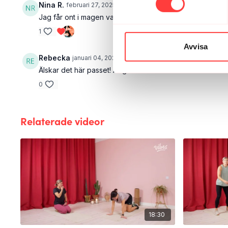
Nina R.
februari 27, 2025
Jag får ont i magen varje gång jag kör sista omgången i de
1
Avvisa
Rebecka
januari 04, 2023
Älskar det här passet! Är gravid i v.26 och brukar kombi
0
Relaterade videor
18:30