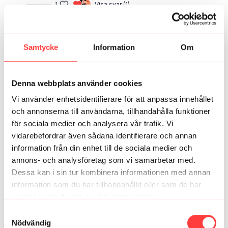
1
Visa svar (1)
Sara F.
april 25
Tack för bra pepp under rundan!
Samtycke
Information
Om
1
Denna webbplats använder cookies
Rebecka
april 11
Å, det där med att vara ’inne i det’ kan ju vara olika,
Vi använder enhetsidentifierare för att anpassa innehållet
men jag tycker ofta att glädjen kommer rätt så snabbt,
och annonserna till användarna, tillhandahålla funktioner
särskilt i skönt löpväder. Så jag är mer team 5-7 minuter.
för sociala medier och analysera vår trafik. Vi
vidarebefordrar även sådana identifierare och annan
Idag var det aldrig jobbigt, jag var uppvärmd, hade tid
och vackert väder. 🤗
information från din enhet till de sociala medier och
annons- och analysföretag som vi samarbetar med.
Fråga mig igen en annan dag. 😅
Dessa kan i sin tur kombinera informationen med annan
1
information som du har tillhandahållit eller som de har
samlat in när du har använt deras tjänster.
Integritetspolicy
Samtyckesval
Relaterade videor
Nödvändig