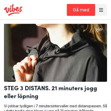
Gå med
STEG 3 DISTANS. 21 minuters jogg
eller löpning
Vi jobbar tydligen i 7 minutersintervaller med distanspassen. Så
i detta tredje steg kliver vi upp på 21 minuters ihållande