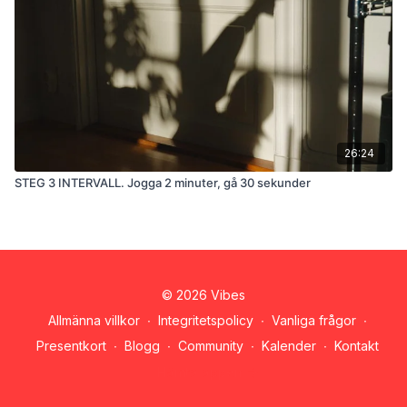
26:24
STEG 3 INTERVALL. Jogga 2 minuter, gå 30 sekunder
© 2026 Vibes
Allmänna villkor
∙
Integritetspolicy
∙
Vanliga frågor
∙
Presentkort
∙
Blogg
∙
Community
∙
Kalender
∙
Kontakt
Hämta appen ->