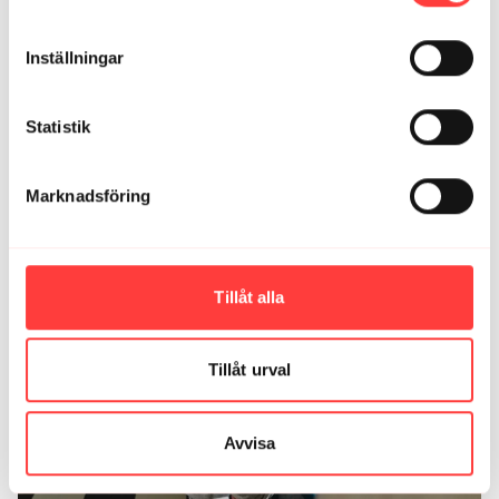
Inställningar
Statistik
Marknadsföring
29:39
STEG 4 DISTANS. 28 minuters jogg eller löpning
Tillåt alla
Tillåt urval
Avvisa