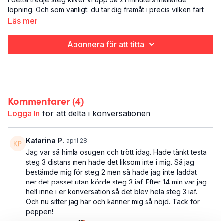
löpning. Och som vanligt: du tar dig framåt i precis vilken fart
du vill.
Läs mer
Vi pratar lite om hur lång tid det tar innan det blir "skönt" att
Abonnera för att titta
springa, alltså innan man blir varm i kläderna, kommer in i andra
andningen. Jenny säger 13-17 minuter och Sanna drar till med
5-10 minuter. Testa du och kommentera gärna med hur lång tid
det tar för dig innan du känner att du är inne i det.
Kommentarer (
4
)
Det här är STEG 3 DISTANS:
Löpning (audiopass)
Logga In
för att delta i konversationen
Hela kroppen
22 minuter
Katarina P.
april 28
Det här passet tillhör programmet
The Season Opener
- en
Jag var så himla osugen och trött idag. Hade tänkt testa
mjukstart i fyra steg för både ovana och vana löpare. Vill du ta
steg 3 distans men hade det liksom inte i mig. Så jag
ett microkliv upp i distans kan du testa det här
löppasset på 25
bestämde mig för steg 2 men så hade jag inte laddat
minuter.
ner det passet utan körde steg 3 iaf. Efter 14 min var jag
helt inne i er konversation så det blev hela steg 3 iaf.
Och nu sitter jag här och känner mig så nöjd. Tack för
peppen!