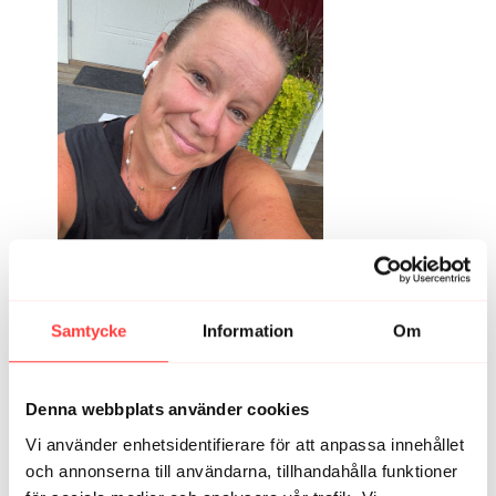
Samtycke
Information
Om
1753611182953_image_picker_74C38738-4C49-46DF-8CEE-E27644D63BC9-85147-00000D8B2AFF09CE.1753611183.jpg
1
Visa svar (1)
Denna webbplats använder cookies
Caroline
juli 14, 2025
Vi använder enhetsidentifierare för att anpassa innehållet
Tyckte mycket om passet! Extra plus för rogivande
och annonserna till användarna, tillhandahålla funktioner
miljö att titta på när det brände!