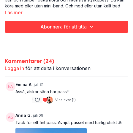
köra med eller utan mini-band. Och med eller utan kallt bad
efteråt :)
Läs mer
Det här är SUN BURN:
Abonnera för att titta
Styrketräning med eller utan miniband (du väljer!)
Ben och rumpa
16 minuter
Gillar du när det bränner i ben och rumpa? Här hittar du
Kommentarer (
24
)
liknande pass
utan miniband
. Och här finns alla våra
pass med
miniband
. SUN BURN ingår i sommarprogrammet CHECK OUT.
Logga In
för att delta i konversationen
Emma A.
juli 31
Asså, älskar såna här pass!!!
1
Visa svar (1)
Anna G.
juli 09
Tack för ett fint pass. Avnjöt passet med härlig utsikt 🙏