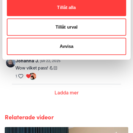
Grymt skönt pass! 🤩🙏
Tillåt alla
1
Tillåt urval
Johanna
juli 22, 2025
Bra och effektivt 👍👍
1
Avvisa
Johanna J.
juli 22, 2025
Wow vilket pass! 💪🏻
1
Ladda mer
Relaterade videor