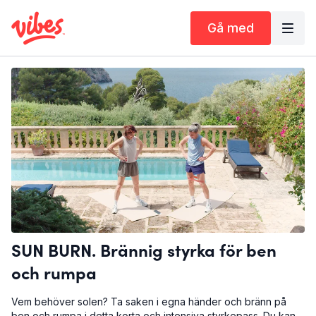
Gå med
SUN BURN. Brännig styrka för ben
och rumpa
Vem behöver solen? Ta saken i egna händer och bränn på
ben och rumpa i detta korta och intensiva styrkepass. Du kan