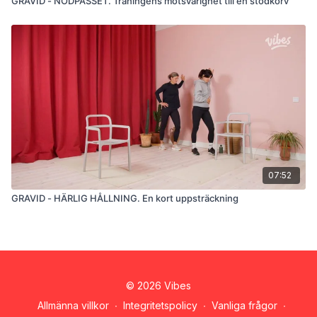
GRAVID - NÖDPASSET. Träningens motsvarighet till en stödkorv
07:52
GRAVID - HÄRLIG HÅLLNING. En kort uppsträckning
© 2026 Vibes
Allmänna villkor
∙
Integritetspolicy
∙
Vanliga frågor
∙