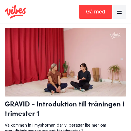
Gå med
GRAVID - Introduktion till träningen i
trimester 1
Välkommen in i myshörnan där vi berättar lite mer om
gravidträningsprogrammet för trimester 1.