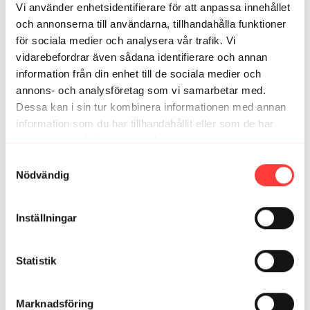
Vi använder enhetsidentifierare för att anpassa innehållet
och annonserna till användarna, tillhandahålla funktioner
Relaterade videor
för sociala medier och analysera vår trafik. Vi
vidarebefordrar även sådana identifierare och annan
information från din enhet till de sociala medier och
annons- och analysföretag som vi samarbetar med.
Dessa kan i sin tur kombinera informationen med annan
information som du har tillhandahållit eller som de har
samlat in när du har använt deras tjänster.
Integritetspolicy
Samtyckesval
Nödvändig
04:07
Inställningar
GRAVID - REDAN HALVVÄGS. Introduktion till träningen i trimester
2
Statistik
Marknadsföring