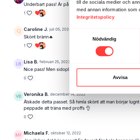
till de sociala medier och a
Underbart pass! Är på tusen procent bättre humör nu eft
med annan information som du 
1
Integritetspolicy
Caroline J.
juli 05, 2024
Samtyckesval
Skönt bränn🔥
Nödvändig
1
Lisa B.
februari 25, 2023
Nice pass! Men sidoplankan får jag nog öva lite till på i
Avvisa
0
Veronika B.
december 14, 2022
Älskade detta passet. Så himla skönt att man börjar lugn
peppade att träna med proffs 👌
0
Michaela F.
oktober 12, 2022