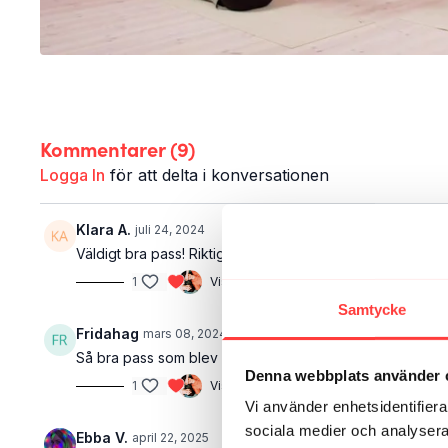
Kommentarer (
9
)
Logga In
för att delta i konversationen
Klara A.
juli 24, 2024
Väldigt bra pass! Riktigt härliga övningar.
1
Visa svar (1)
Samtycke
Fridahag
mars 08, 2024
• Redigerad
Så bra pass som blev en skön avslutning på arbetsveck
Denna webbplats använder 
1
Visa svar (1)
Vi använder enhetsidentifierar
sociala medier och analysera 
Ebba V.
april 22, 2025