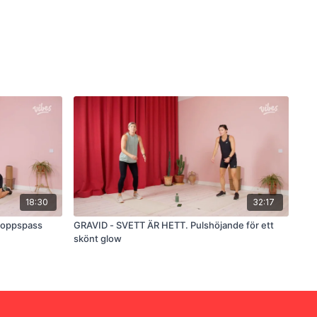
18:30
32:17
kroppspass
GRAVID - SVETT ÄR HETT. Pulshöjande för ett
skönt glow