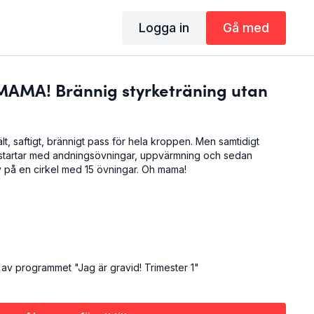
Logga in
Gå med
AMA! Brännig styrketräning utan
ält, saftigt, brännigt pass för hela kroppen. Men samtidigt
 startar med andningsövningar, uppvärmning och sedan
v på en cirkel med 15 övningar. Oh mama!
 av programmet "Jag är gravid! Trimester 1"