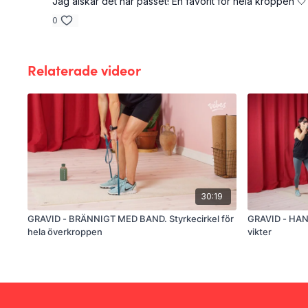
Jag älskar det här passet! En favorit för hela kroppen 🤍
0
Relaterade videor
30:19
GRAVID - BRÄNNIGT MED BAND. Styrkecirkel för
GRAVID - HANT
hela överkroppen
vikter