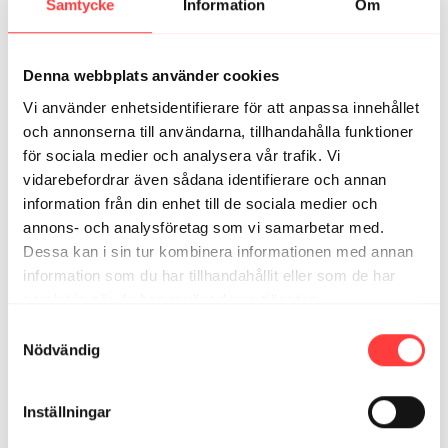
Samtycke
Information
Om
Caroline Å.
juni 24, 2024
Jättebra övningar, skulle dock önska lite mer exempel
på förenklade versioner på vissa övningar så det inte
Denna webbplats använder cookies
blir ett avbrott i flödet om man inte riktigt klarar en
övning, tack!
Vi använder enhetsidentifierare för att anpassa innehållet
4
Visa svar (1)
och annonserna till användarna, tillhandahålla funktioner
för sociala medier och analysera vår trafik. Vi
vidarebefordrar även sådana identifierare och annan
Anna
juni 23, 2024
information från din enhet till de sociala medier och
Bästa ever! Övningarna + musiken 🙌🫶💪
annons- och analysföretag som vi samarbetar med.
2
Visa svar (1)
Dessa kan i sin tur kombinera informationen med annan
information som du har tillhandahållit eller som de har
Christina H.
juni 11, 2024
samlat in när du har använt deras tjänster.
Super bra pass både 1 och 2 😊
Integritetspolicy
Samtyckesval
2
Visa svar (1)
Nödvändig
Emelie
juni 11, 2024
Inställningar
Mmm ljuvligt och jobbigt pass! 😍
2
Visa svar (1)