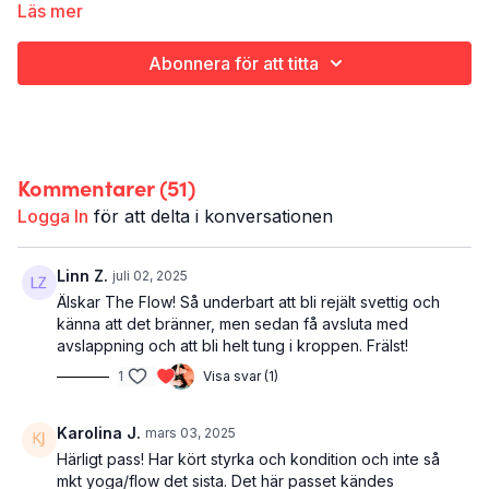
Alla pass av The Flow följer samma mönster. De är 40 minuter
Läs mer
långa, för hela kroppen, och inleds med uppvärmning för att
landa här och nu och liksom mjuka igång snällt och fint. Sedan
Abonnera för att titta
följer två flöden av övningar som bygger styrka och ger en
skön trötthet. För att kapsla in och förstärka lugnet efteråt
avslutas varje pass med någon form av avslappning.
The Flow 2
är en skön genomkörare där du kommer känna att
Kommentarer (
51
)
lite extra fokus ligger på coremusklerna. En del tufffare
element dyker upp som tex Bingopennan och en leg switch -
Logga In
för att delta i konversationen
som antingen görs som kliv eller hopp. Känn dig alltid fri att
anpassa och ersätta där du behöver. Ryggligande avslappning
med Happy baby och sköna sidovridningar avslutar passet.
Linn Z.
juli 02, 2025
Älskar The Flow! Så underbart att bli rejält svettig och
Det här är The Flow 2:
känna att det bränner, men sedan få avsluta med
The flow
avslappning och att bli helt tung i kroppen. Frälst!
Hela kroppen
1
Visa svar (1)
36 minuter
Karolina J.
mars 03, 2025
Härligt pass! Har kört styrka och kondition och inte så
mkt yoga/flow det sista. Det här passet kändes