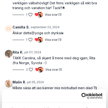
verkligen välbehövligt! Det finns verkligen så mkt bra
träning och variation här! Tack!!🌟
1
Visa svar (1)
Camilla S.
september 23, 2024
Älskar detta😍yoga och styrka💫
1
Visa svar (1)
Rita K.
juli 07, 2024
TAKK Carolina, så skjønt å trene med deg igjen, Rita
(fra Norge, Syvota :-)
2
Visa svar (1)
Malin R.
juli 05, 2024
Måste säga att jag känner mig mörbultad men glad 🥰
Kommer definitivt känna av detta imorgon.
1
Visa svar (1)