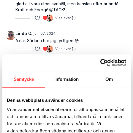
glad att vara utom synhåll, men känslan efter är ändå
Kraft och Energi! 🤩TACK!
1
Visa svar (1)
Linda O.
juni 07, 2024
Axlar. Sådana har jag tydligen 😳
1
Visa svar (1)
Erika K.
september 27, 2024
Tack😊🙏
Samtycke
Information
Om
1
Karin S.
september 06, 2024
Denna webbplats använder cookies
älskar the flow!
Vi använder enhetsidentifierare för att anpassa innehållet
1
och annonserna till användarna, tillhandahålla funktioner
för sociala medier och analysera vår trafik. Vi
Anderberg E.
augusti 06, 2024
vidarebefordrar även sådana identifierare och annan