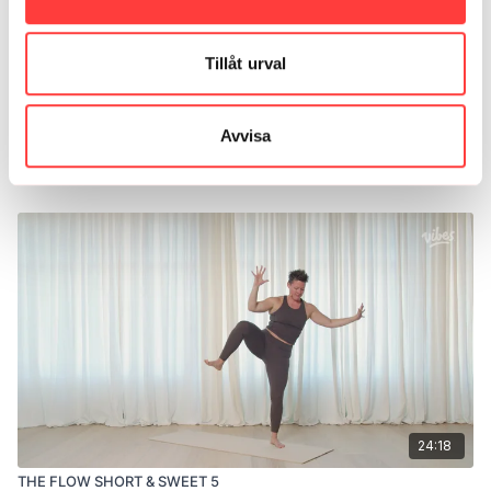
Tillåt urval
Avvisa
44:12
LIVE 8/12-25. The flow
24:18
THE FLOW SHORT & SWEET 5