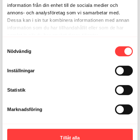
Riktigt bra pass! 💪😅
information från din enhet till de sociala medier och
0
annons- och analysföretag som vi samarbetar med.
Dessa kan i sin tur kombinera informationen med annan
Kristina I.
juli 25, 2024
information som du har tillhandahållit eller som de har
Mitt absoluta favoritpass 😍 Tack för fantastiskt flow🙌
samlat in när du har använt deras tjänster.
Detta kommer jag att köra många gånger
Integritetspolicy
Samtyckesval
1
Nödvändig
Ingela O.
juli 11, 2024
Inställningar
Mycket bra💪🙏😃
1
Statistik
Relaterade videor
Marknadsföring
Tillåt alla