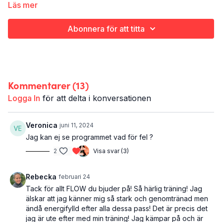
Läs mer
The Flow
är saftig styrketräning som flörtar med yogan. Stora
flödande rörelser att göra till dina. En inbjudan att hitta ditt flow.
Abonnera för att titta
Alla pass av The Flow följer samma mönster. De är 40 minuter
långa, för hela kroppen, och inleds med uppvärmning för att
landa här och nu och liksom mjuka igång snällt och fint. Sedan
följer två flöden av övningar som bygger styrka och ger en
Kommentarer (
13
)
skön trötthet. För att kapsla in och förstärka lugnet efteråt
avslutas varje pass med någon form av avslappning.
Logga In
för att delta i konversationen
Det här är The Flow live 7/6-24:
The Flow
Veronica
juni 11, 2024
Hela kroppen
Jag kan ej se programmet vad för fel ?
40-45 minuter
2
Visa svar (3)
Rebecka
februari 24
Tack för allt FLOW du bjuder på! Så härlig träning! Jag
älskar att jag känner mig så stark och genomtränad men
ändå energifylld efter alla dessa pass! Det är precis det
jag är ute efter med min träning! Jag kämpar på och är