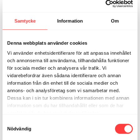
Underbart! Gillar tempot, musiken, upplägget looken,
allt. Jag dryper av svett men varje cell i kroppen känns
uppfräschad.
Samtycke
Information
Om
2
Visa svar (1)
Denna webbplats använder cookies
Emma H.
januari 23
Härligt pass och bästa sättet att avsluta arbetsveckan
Vi använder enhetsidentifierare för att anpassa innehållet
och inleda helgen! Tack för det 😍
och annonserna till användarna, tillhandahålla funktioner
3
Visa svar (1)
för sociala medier och analysera vår trafik. Vi
vidarebefordrar även sådana identifierare och annan
Elna K.
information från din enhet till de sociala medier och
januari 23
Jag blir så glad, vilken härlig musik och svettporerna
annons- och analysföretag som vi samarbetar med.
får jobba. Så kul 🤩💪
Dessa kan i sin tur kombinera informationen med annan
information som du har tillhandahållit eller som de har
1
Visa svar (1)
samlat in när du har använt deras tjänster.
Integritetspolicy
Caroline C.
januari 21
Samtyckesval
Nödvändig
fint pass före jobbet! var det en låt från donkey kong
country i första skalbaggeövningarna? 🙂