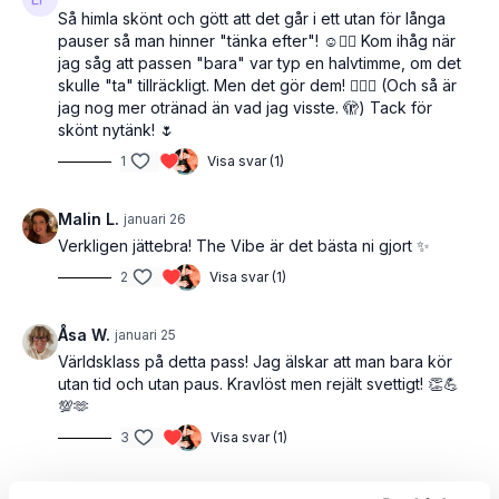
Så himla skönt och gött att det går i ett utan för långa
pauser så man hinner "tänka efter"! ☺️👌🏻 Kom ihåg när
jag såg att passen "bara" var typ en halvtimme, om det
skulle "ta" tillräckligt. Men det gör dem! 👌🏻😁 (Och så är
jag nog mer otränad än vad jag visste. 🫣) Tack för
skönt nytänk! 🌷
1
Visa svar (1)
Malin L.
januari 26
Verkligen jättebra! The Vibe är det bästa ni gjort ✨
2
Visa svar (1)
Åsa W.
januari 25
Världsklass på detta pass! Jag älskar att man bara kör
utan tid och utan paus. Kravlöst men rejält svettigt! 👏💪
💯🫶
3
Visa svar (1)
Anneli J.
januari 24