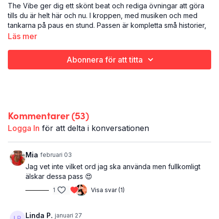
The Vibe ger dig ett skönt beat och rediga övningar att göra
tills du är helt här och nu. I kroppen, med musiken och med
tankarna på paus en stund. Passen är kompletta små historier,
dvs innehåller en mjukstart med uppvärmning, både flås och
Läs mer
styrka samt en avslutande del med nedvarvning och stretch.
De kan däremot variera något i längd och fokus.
Abonnera för att titta
I det här passet fokuserar vi lite extra på flås, benstyrka och
core. Men tänk inte så mycket på innehållet - häng med bara
och tillåt dig själv att släppa taget en stund.
Kommentarer (
53
)
Alltså:
The Vibe
Logga In
för att delta i konversationen
Hela kroppen
35 minuter
Mia
februari 03
Gillar du detta passet kommer du säkert gilla fler av samma
Jag vet inte vilket ord jag ska använda men fullkomligt
stuk, kolla in resten av
The Vibe
.
älskar dessa pass 😍
1
Visa svar (1)
Linda P.
januari 27