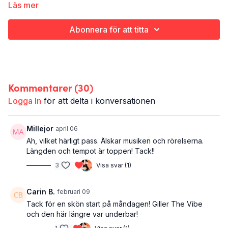
dvs innehåller en mjukstart med uppvärmning, både flås och
Läs mer
styrka samt en avslutande del med nedvarvning och stretch.
De kan däremot variera något i längd och fokus.
Abonnera för att titta
I det här passet har vi dubblat dosen kan man säga och du får
lite extra oumph i både uppvärmning, styrka och flås.
Alltså:
Kommentarer (
30
)
The Vibe
Hela kroppen
Logga In
för att delta i konversationen
44 minuter
Gillar du detta passet kommer du säkert gilla fler av samma
Millejor
april 06
stuk, kolla in resten av
The Vibe
.
Ah, vilket härligt pass. Älskar musiken och rörelserna.
Längden och tempot är toppen! Tack!!
3
Visa svar (1)
Carin B.
februari 09
Tack för en skön start på måndagen! Giller The Vibe
och den här längre var underbar!