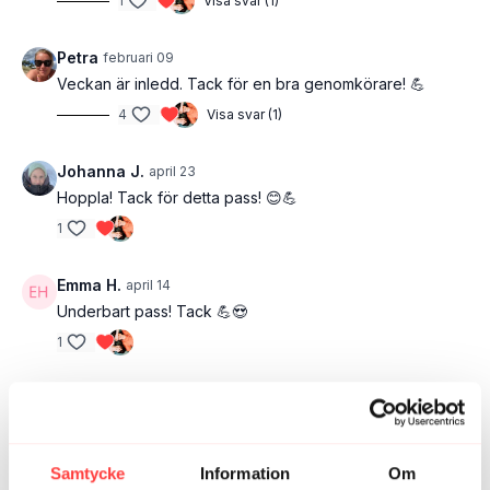
1
Visa svar (1)
Petra
februari 09
Veckan är inledd. Tack för en bra genomkörare! 💪
4
Visa svar (1)
Johanna J.
april 23
Hoppla! Tack för detta pass! 😊💪
1
Emma H.
april 14
Underbart pass! Tack 💪😍
1
Linsan
april 09
Härligt pass för hela kroppen. Det tackar vi för
1
Samtycke
Information
Om