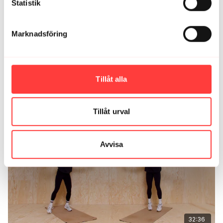
Statistik
Rivstartade Lördagen med detta🤩 Älskar denna typ av
pass! Bra mix av övningar. Tiden går såå fort🙌
2
Marknadsföring
Ladda mer
Tillåt alla
Relaterade videor
Tillåt urval
Avvisa
32:36