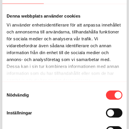
Marie A.
mars 31
Wow vilket härligt häng💪så nöjd och glad
Denna webbplats använder cookies
1
Vi använder enhetsidentifierare för att anpassa innehållet
och annonserna till användarna, tillhandahålla funktioner
Fanny Köhler A.
mars 29
för sociala medier och analysera vår trafik. Vi
Jag älskar detta passet, så skön genomkörning av hela
vidarebefordrar även sådana identifierare och annan
kroppen och ändå ganska studsigt med bra
information från din enhet till de sociala medier och
konditionsträning! Är så nöjd resten av dagen när jag
annons- och analysföretag som vi samarbetar med.
har tränat med er. Jag kombinerar era pass med mat
från Svarta Lådan och min kropp börjar kännas så stark
Dessa kan i sin tur kombinera informationen med annan
och smidig för första gången på flera år!!! Underbart
information som du har tillhandahållit eller som de har
2
samlat in när du har använt deras tjänster.
Integritetspolicy
Samtyckesval
Karin L.
Nödvändig
mars 25
Tjoho vad skönt! 😅🙏❤️
1
Inställningar
Emma
mars 21