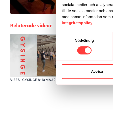
sociala medier och analysera 
till de sociala medier och a
med annan information som du 
Integritetspolicy
Relaterade videor
Samtyckesval
Nödvändig
Avvisa
00:40
VIBES I GYSINGE 8-10 MAJ 2026. En tillbakablick
VIBES X FJÄL