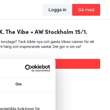
Logga in
Gå med
. The Vibe + AW Stockholm 15/1.
i torsdags? Tack både nya och gamla Vibes-vänner för ett
önt häng och inspirerande samtal. Det gör vi om va? ⁠
Abonnera för att titta
Om
andahålla funktioner för