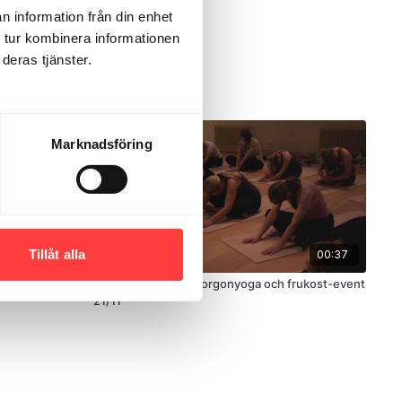
n information från din enhet
 tur kombinera informationen
deras tjänster.
Marknadsföring
Tillåt alla
11:16
00:37
TILLBAKABLICK. Morgonyoga och frukost-event
21/11