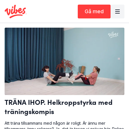
Gå med
TRÄNA IHOP. Helkroppstyrka med
träningskompis
Att träna tillsammans med någon är roligt. Är ännu mer
tillsammans ännu roligare? Ja, det är tesen vi prövar här. Roliga