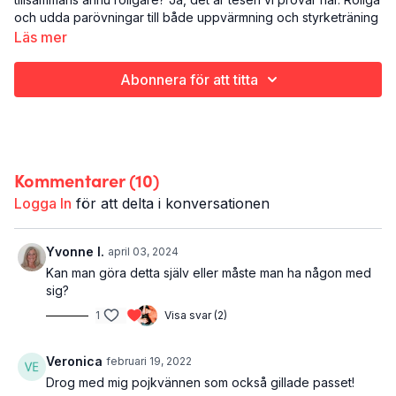
och udda parövningar till både uppvärmning och styrketräning
för de där gångerna du har en kompis med på träningspasset.
Läs mer
Det här passet lämpar sig också för dig som vill träna
tillsammans med ditt barn - vi visar alternativ på övningarna så
Abonnera för att titta
att det ska passa alla - även om man är olika stora eller olika
starka.
Det här är Träna ihop:
Styrketräning
Kommentarer (
10
)
Hela kroppen
40 minuter
Logga In
för att delta i konversationen
Yvonne I.
april 03, 2024
Kan man göra detta själv eller måste man ha någon med
sig?
1
Visa svar (2)
Veronica
februari 19, 2022
Drog med mig pojkvännen som också gillade passet!