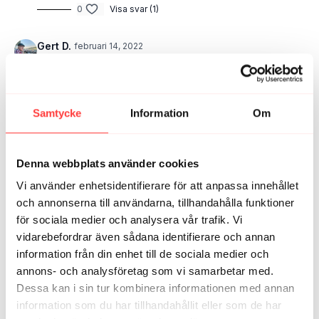
0
Visa svar (1)
Gert D.
februari 14, 2022
Super duper kul pass. Tränade med skratt som
omväxling. 😀
0
Visa svar (1)
Samtycke
Information
Om
Ida T.
augusti 03
Otroligt pass! Barnen älskade det, mera såna 😍🙏
Denna webbplats använder cookies
1
Vi använder enhetsidentifierare för att anpassa innehållet
och annonserna till användarna, tillhandahålla funktioner
Mari B.
augusti 05, 2024
för sociala medier och analysera vår trafik. Vi
Ewa Hartman
något för systrar?
vidarebefordrar även sådana identifierare och annan
1
information från din enhet till de sociala medier och
annons- och analysföretag som vi samarbetar med.
Maria W.
juni 06, 2022
Dessa kan i sin tur kombinera informationen med annan
Vad kul vi hade, två vuxna och ett barn 😅 5-åringen
information som du har tillhandahållit eller som de har
Knut hälsar att ”det var bra träning” 🏋🏻‍♀️🤸🏻‍♀️ Vi håller