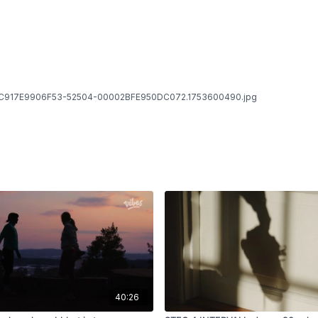
C917E9906F53-52504-00002BFE950DC072.1753600490.jpg
40:26