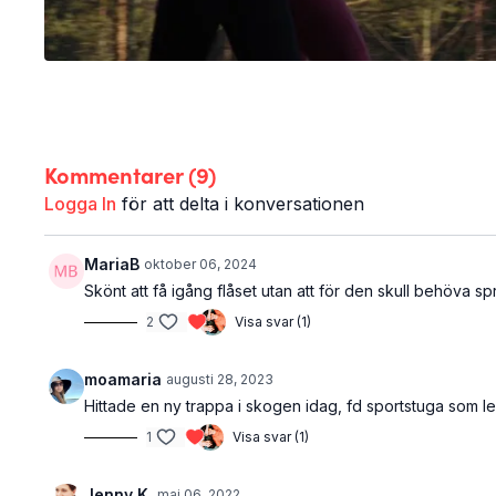
Kommentarer (
9
)
Logga In
för att delta i konversationen
MariaB
oktober 06, 2024
Skönt att få igång flåset utan att för den skull behöva s
2
Visa svar (1)
moamaria
augusti 28, 2023
Hittade en ny trappa i skogen idag, fd sportstuga som leg
1
Visa svar (1)
Jenny K.
maj 06, 2022