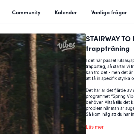
Community
Kalender
Vanliga frågor
STAIRWAY TO 
trappträning
I det här passet lufsas/s
trappsteg, så startar vi
kan tro det - men det är 
att få in specifik styrka
Det här är det fjärde av
programmet “Spring Vibes
behöver. Alltså tills det k
problem när man är sugen
Så kom ihåg att du har 
Det här är: Stairway to 
Läs mer
Run-along (bara audi