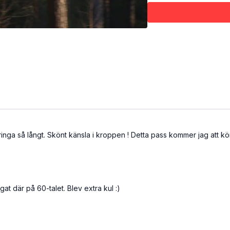
Kom igång med löpni
25 minuter
pringa så långt. Skönt känsla i kroppen ! Detta pass kommer jag att kö
at där på 60-talet. Blev extra kul :)