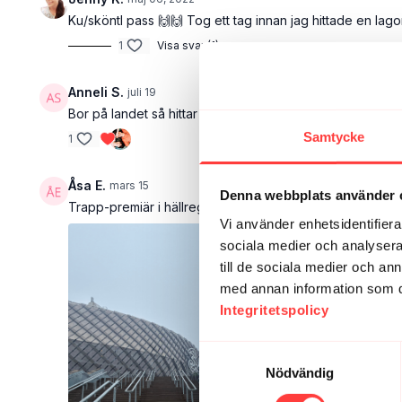
Ku/sköntl pass 🙌🙌 Tog ett tag innan jag hittade en lago
1
Visa svar (1)
Anneli S.
juli 19
Bor på landet så hittar inga trappor. Det fick bli en brant 
Samtycke
1
Åsa E.
mars 15
Denna webbplats använder 
Trapp-premiär i hällregn 💦💪
Vi använder enhetsidentifierar
sociala medier och analysera 
till de sociala medier och a
med annan information som du 
Integritetspolicy
Samtyckesval
Nödvändig