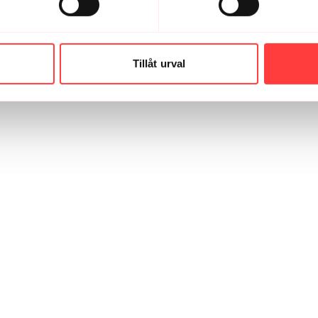
Tillåt urval
1553C163974-27336-0000043C615B75F2.1773565813.jpg