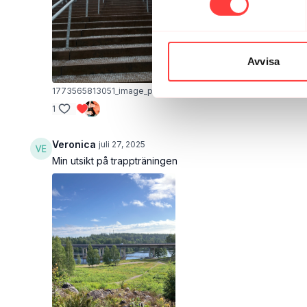
Avvisa
1773565813051_image_picker_24ED5749-CEB7-4197-9B01-2
1
Veronica
juli 27, 2025
Min utsikt på trappträningen