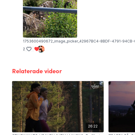
1753600490672_image_picker_42967BC4-8BDF-4791-94CB-
2
Relaterade videor
26:22