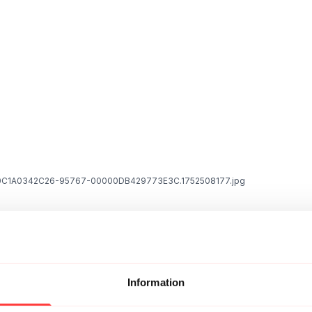
F0C1A0342C26-95767-00000DB429773E3C.1752508177.jpg
a backar 😁😁😎
Information