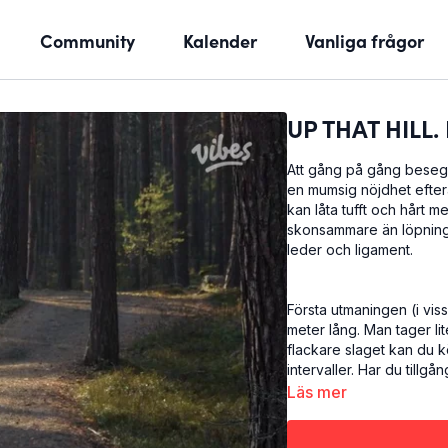
Community
Kalender
Vanliga frågor
UP THAT HILL.
Att gång på gång besegr
en mumsig nöjdhet efter
kan låta tufft och hårt
skonsammare än löpning p
leder och ligament.
Första utmaningen (i viss
meter lång. Man tager li
flackare slaget kan du kö
intervaller. Har du tillgå
Passet börjar med 7 min
Läs mer
joggar nedanför backen,