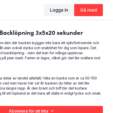
Logga in
Gå med
 Backlöpning 3x5x20 sekunder
a den där backen bygger inte bara ett självförtroende och
åt utan också styrka och snabbhet för dig som löpare. Det
 med backlöpning - men det kan för många upplevas
å plan mark. Farten är lägre, vilket gör det lite snällare mot
a delar av landet iallafall): hitta en backe som är ca 50-100
te vad man haver här va! Är backen du hittar av det lite
ra längre lopp. Är den brant och tuff blir det kortare
ng till ett löpband är det bara att ställa in enligt tycke och smak.
uters uppvärmningsjogg, så antingen gör du som oss och
 eller så använder du uppvärmningen för att ta dig dit.
Abonnera för att titta