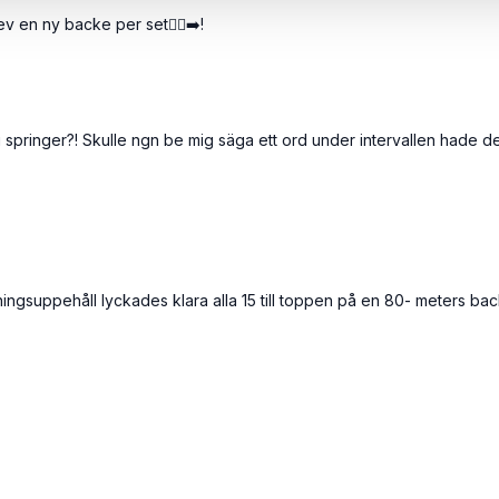
v en ny backe per set🏃‍♀️‍➡️!
ni springer?! Skulle ngn be mig säga ett ord under intervallen hade d
räningsuppehåll lyckades klara alla 15 till toppen på en 80- meters b