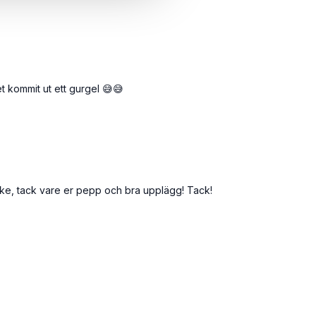
et kommit ut ett gurgel 😅😅
acke, tack vare er pepp och bra upplägg! Tack!