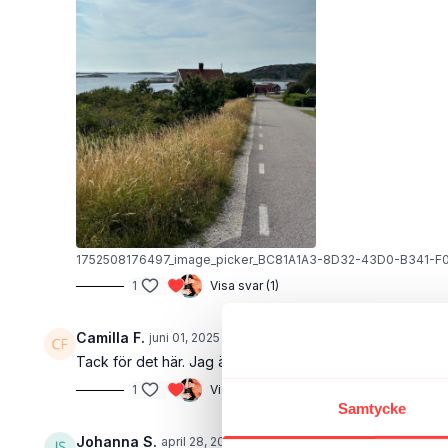
1752508176497_image_picker_BC81A1A3-8D32-43D0-B341-
1
Visa svar (1)
Camilla F.
juni 01, 2025
Tack för det här. Jag är I Lissabon o här finns det brant
1
Visa svar (1)
Samtycke
Johanna S.
april 28, 2025