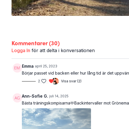
Kommentarer (
30
)
Logga In
för att delta i konversationen
Emma
april 25, 2023
Börjar passet vid backen eller hur lång tid är det uppvä
2
Visa svar (2)
Ann-Sofie G.
juli 14, 2025
Bästa träningskompisarna🫶Backintervaller mot Grönema