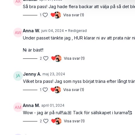
Så bra pass! Jag hade flera backar att välja på så det ble
1
Visa svar (1)
Anna W.
juni 04, 2024
• Redigerad
Under passet tänkte jag , HUR klarar ni av att prata när 
Ni är bäst!!
2
Visa svar (1)
Jenny A.
maj 23, 2024
Vilket bra pass! Jag som nyss börjat träna efter långt t
1
Visa svar (1)
Anna M.
april 01, 2024
Wow - jag är på rull!!🙏🏼 Tack för sällskapet i lurarna🥰
2
Visa svar (1)