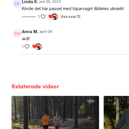
Linda K.
juni 05, 2023
Körde det här passet med löparvagn! Alldeles utmärkt
1
Visa svar (1)
Anna M.
april 08
🙏🏼
1
Relaterade videor