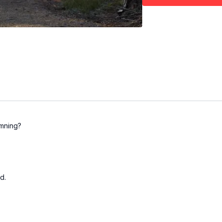
Det här är Up that hill:
Run-along (bara audi
Löpning
40 minuter
rmning?
d.