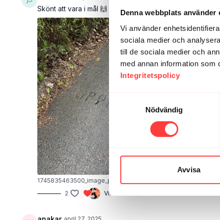
Skönt att vara i mål 🙌 Kolla vilken bra backe jag hittat
Denna webbplats använder 
Vi använder enhetsidentifierar
sociala medier och analysera 
till de sociala medier och a
med annan information som du 
Integritetspolicy
Samtyckesval
Nödvändig
Avvisa
1745835463500_image_picker_C626ABA2-0891-4541-9BD9-
2
Visa svar (1)
anakar
april 27, 2025