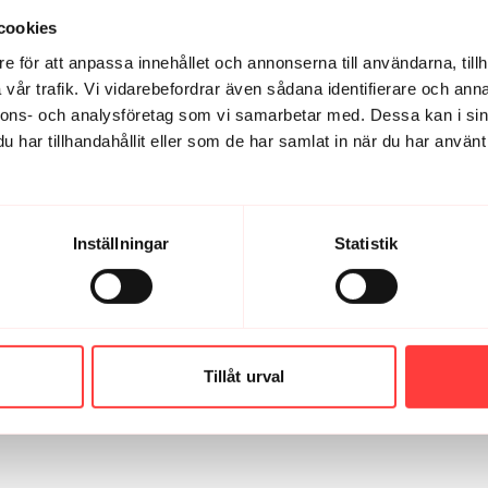
. Bästa peppen när man kommer upp 😅 tack för sällskap!!
cookies
e för att anpassa innehållet och annonserna till användarna, tillh
vår trafik. Vi vidarebefordrar även sådana identifierare och anna
nnons- och analysföretag som vi samarbetar med. Dessa kan i sin
har tillhandahållit eller som de har samlat in när du har använt 
Inställningar
Statistik
Tillåt urval
69D7F0907DB0-49419-00001F4CB2548896.1745835463.jpg