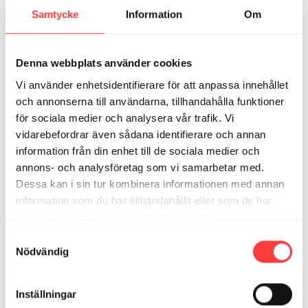
Samtycke
Information
Om
Elisabeth L.
augusti 28, 2025
Åh vilken härlig yoga, tack 🙏
1
Denna webbplats använder cookies
Vi använder enhetsidentifierare för att anpassa innehållet
Malin C.
augusti 18, 2025
och annonserna till användarna, tillhandahålla funktioner
Underbart pass! 🥰 Gillade det verkligen!
för sociala medier och analysera vår trafik. Vi
1
vidarebefordrar även sådana identifierare och annan
information från din enhet till de sociala medier och
Karin
augusti 03, 2025
annons- och analysföretag som vi samarbetar med.
Härligt en ledig söndagsmorgon! 🩷
Dessa kan i sin tur kombinera informationen med annan
2
information som du har tillhandahållit eller som de har
samlat in när du har använt deras tjänster.
Carina Åberg L.
juli 29, 2025
Integritetspolicy
Samtyckesval
Åh så skönt 😍
Nödvändig
2
Inställningar
Caroline
juli 26, 2025