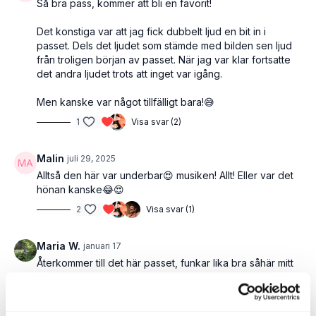
Så bra pass, kommer att bli en favorit!
Det konstiga var att jag fick dubbelt ljud en bit in i
passet. Dels det ljudet som stämde med bilden sen ljud
från troligen början av passet. När jag var klar fortsatte
det andra ljudet trots att inget var igång.
Men kanske var något tillfälligt bara!😅
1
Visa svar (2)
Malin
juli 29, 2025
Alltså den här var underbar😍 musiken! Allt! Eller var det
hönan kanske😂😍
2
Visa svar (1)
Maria W.
januari 17
Återkommer till det här passet, funkar lika bra såhär mitt
i vintern. Tack 🙏🏻 🐔
1