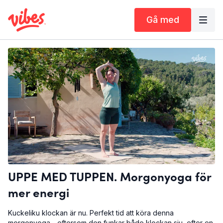
Gå med
UPPE MED TUPPEN. Morgonyoga för
mer energi
Kuckeliku klockan är nu. Perfekt tid att köra denna
morgonyoga - eftersom den funkar både klockan sju, efter en