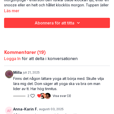
snooze eller en helt och hållet klocklös morgon. Tuppen (eller
en värpande höna iaf) fixar vi!
Läs mer
Eftersom en ofta är lite stel och skör när man precis vaknat
Abonnera för att titta
börjar denna yoga lugnt, liggandes på rygg. Via knästående
katt och ko tar vi oss vidare till stående solhälsningar och
några positioner för balans och styrka som ger energi för
dagen. Avslutningen är en skön savasana (stilla vila) för den
som vill fortsätta snooze'a.
Kommentarer (
19
)
Det här är UPPE MED TUPPEN:
Logga In
för att delta i konversationen
Morgonyoga
Hela kroppen
37 minuter
Milla
juli 21, 2025
Finns det någon lättare yoga att börja med. Skulle vilja
UPPE MED TUPPEN tillhör sommarprogrammet CHECK OUT. Vill
lära mig det. Dom säger att yoga ska va bra om man
du ha fler morgonyogaklasser? Kolla in vår serie med sju
lider av tt. Har hög tinnitus.
sköna sätt att starta dagen:
Rise and Shine
.
2
Visa svar (3)
Anna-Karin F.
augusti 03, 2025