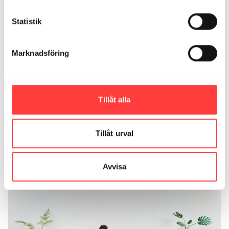
En riktigt fin start på den här dagen!
Statistik
2
Elisa R.
juli 25, 2025
Marknadsföring
Så skönt pass. Hela kroppen vaknade. Tack.
2
Tillåt alla
Ladda mer
Tillåt urval
Relaterade videor
Avvisa