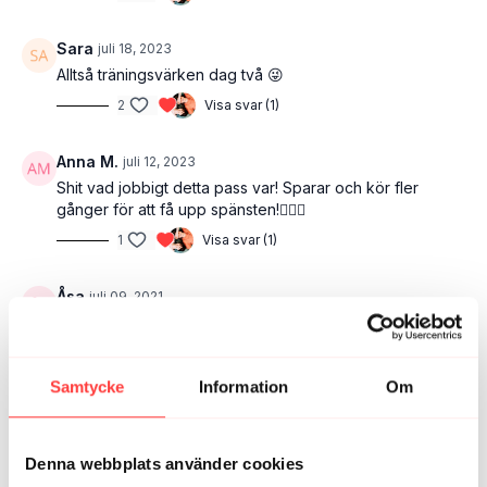
Sara
juli 18, 2023
Alltså träningsvärken dag två 😜
2
Visa svar (1)
Anna M.
juli 12, 2023
Shit vad jobbigt detta pass var! Sparar och kör fler
gånger för att få upp spänsten!🏃🏼‍♀️
1
Visa svar (1)
Åsa
juli 09, 2021
Kul med ett annorlunda pass!
0
Visa svar (1)
Samtycke
Information
Om
Marie A.
juni 29
Perfekt pass ute i parken.
Denna webbplats använder cookies
1