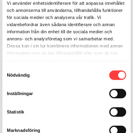
Vi använder enhetsidentifierare för att anpassa innehållet
Maria S.
oktober 26, 2024
och annonserna till användarna, tillhandahålla funktioner
Vilket skönt, bra och roligt pass!
för sociala medier och analysera vår trafik. Vi
vidarebefordrar även sådana identifierare och annan
1
information från din enhet till de sociala medier och
annons- och analysföretag som vi samarbetar med.
Jennie H.
juli 14, 2022
Dessa kan i sin tur kombinera informationen med annan
Jättehärligt pass som fick upp pulsen samtidigt som
information som du har tillhandahållit eller som de har
man kunde ha kaffekoppen till hands och njuta av vilan.
samlat in när du har använt deras tjänster.
0
Integritetspolicy
Samtyckesval
Nödvändig
Annie
augusti 08, 2021
Perfekt inför nästa löppass 👌
0
Inställningar
Malin J.
juli 21, 2021
Statistik
Härligt och jobbigt pass!
1
Marknadsföring