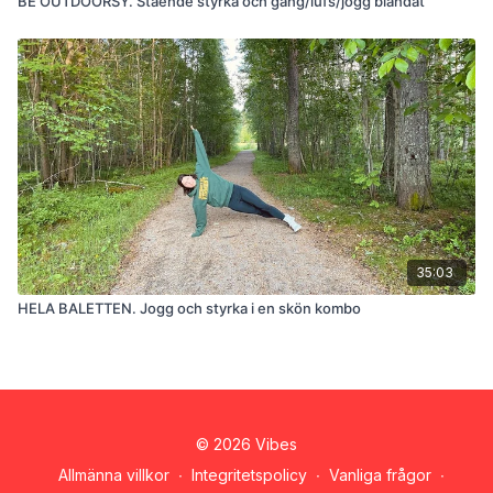
BE OUTDOORSY. Stående styrka och gång/lufs/jogg blandat
35:03
HELA BALETTEN. Jogg och styrka i en skön kombo
© 2026 Vibes
Allmänna villkor
∙
Integritetspolicy
∙
Vanliga frågor
∙