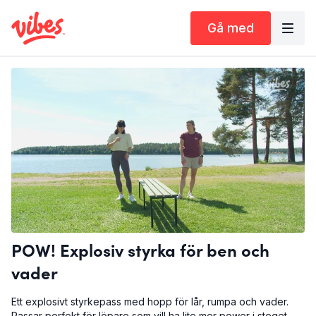
Gå med
POW! Explosiv styrka för ben och
vader
Ett explosivt styrkepass med hopp för lår, rumpa och vader.
Passar perfekt för löpare som vill ha lite mer power i steget