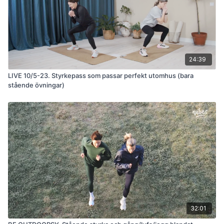
24:39
LIVE 10/5-23. Styrkepass som passar perfekt utomhus (bara
stående övningar)
32:01