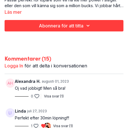
eller den som vill känna sig som a million bucks. Vi jobbar hårt i
30 sekunder och vilar i en minut (skööönt).
Läs mer
Det här är Pow!
Styrketräning
Abonnera för att titta
Ben och rumpa
20 minuter
Kommentarer (
15
)
Logga In
för att delta i konversationen
Alexandra H.
augusti 01, 2023
Oj vad jobbigt! Men så bra!
0
Visa svar (1)
Linda
juli 27, 2023
Perfekt efter 30min löpning!!!
1
Visa svar (1)