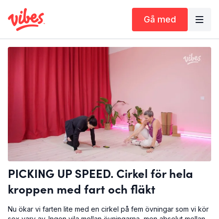
Gå med
PICKING UP SPEED. Cirkel för hela
kroppen med fart och fläkt
Nu ökar vi farten lite med en cirkel på fem övningar som vi kör
sex varv av. Ingen vila mellan övningarna, men absolut mellan