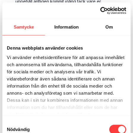
uppehåll äntligen kommit igång tack vare er.
2
Visa svar (1)
Karolina J.
juli 01
Samtycke
Information
Om
Bra och effektivt! Trött efter att ha varit uppe och kollat
matchen mot Frankrike. Nu piggare och redo för jobb!
Tack!
Denna webbplats använder cookies
1
Vi använder enhetsidentifierare för att anpassa innehållet
och annonserna till användarna, tillhandahålla funktioner
Madeleine S.
december 31, 2025
• Redigerad
för sociala medier och analysera vår trafik. Vi
Härligt och effektivt pass! 🙂
vidarebefordrar även sådana identifierare och annan
2
information från din enhet till de sociala medier och
annons- och analysföretag som vi samarbetar med.
Linda P.
december 14, 2025
Dessa kan i sin tur kombinera informationen med annan
Herrejösses....😅 Jag som "bara" skulle köra 15 min
information som du har tillhandahållit eller som de har
hittade detta som lät bra, jisses vilket pang för
samlat in när du har använt deras tjänster.
pengarna pass! 👌🏻🫠
Integritetspolicy
Samtyckesval
1
Nödvändig