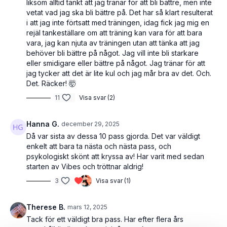
liksom alltid tänkt att jag tränar för att bli bättre, men inte
vetat vad jag ska bli bättre på. Det har så klart resulterat
i att jag inte förtsatt med träningen, idag fick jag mig en
rejäl tankeställare om att träning kan vara för att bara
vara, jag kan njuta av träningen utan att tänka att jag
behöver bli bättre på något. Jag vill inte bli starkare
eller smidigare eller bättre på något. Jag tränar för att
jag tycker att det är lite kul och jag mår bra av det. Och.
Det. Räcker! 🤯
11
Visa svar (2)
Hanna G.
december 29, 2025
Då var sista av dessa 10 pass gjorda. Det var väldigt
enkelt att bara ta nästa och nästa pass, och
psykologiskt skönt att kryssa av! Har varit med sedan
starten av Vibes och tröttnar aldrig!
3
Visa svar (1)
Therese B.
mars 12, 2025
Tack för ett väldigt bra pass. Har efter flera års