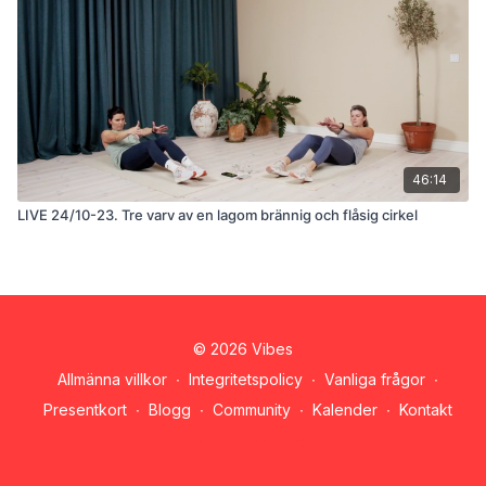
46:14
LIVE 24/10-23. Tre varv av en lagom brännig och flåsig cirkel
© 2026 Vibes
Allmänna villkor
∙
Integritetspolicy
∙
Vanliga frågor
∙
Presentkort
∙
Blogg
∙
Community
∙
Kalender
∙
Kontakt
Hämta appen ->