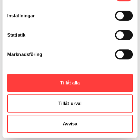
Hiba E.
mars 27, 2025
Inställningar
Tack för en härlig pass ❤️
1
Statistik
MariaB
januari 26, 2025
Ny favorit!
Marknadsföring
1
Josefin D.
april 29, 2024
Bra pass 👌🏼🤩
Tillåt alla
1
Tillåt urval
Ladda mer
Avvisa
Relaterade videor