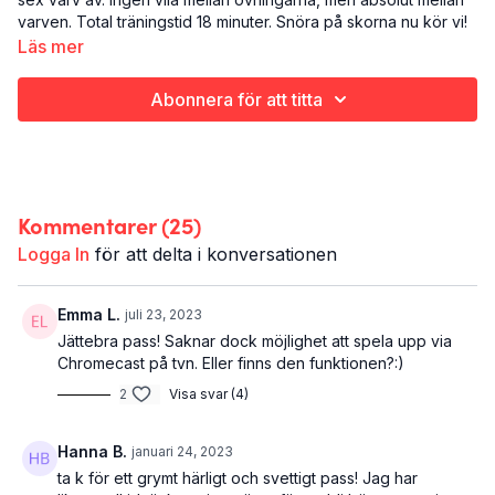
varven. Total träningstid 18 minuter. Snöra på skorna nu kör vi!
Läs mer
Det här är Picking up speed:
Styrketräning
Abonnera för att titta
Hela kroppen
20 minuter
Kommentarer (
25
)
Logga In
för att delta i konversationen
Emma L.
juli 23, 2023
Jättebra pass! Saknar dock möjlighet att spela upp via
Chromecast på tvn. Eller finns den funktionen?:)
2
Visa svar (4)
Hanna B.
januari 24, 2023
ta k för ett grymt härligt och svettigt pass! Jag har