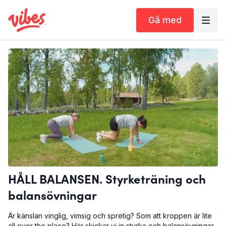
Gå med
HÅLL BALANSEN. Styrketräning och
balansövningar
Är känslan vinglig, vimsig och spretig? Som att kroppen är lite
all over the place? Här skickar vi in styrka och balansövningar