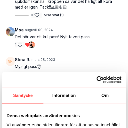
sjukdomskänsla i kroppen så var det härligt att köra
med er igen! Tack!!🙏🏼💪🏻
0
Visa svar (1)
Moa
augusti 09, 2024
Det här var ett kul pass! Nytt favoritpass!!
1
Stina R.
mars 28, 2023
Mysigt pass👌
0
CarinaL
februari 19, 2023
Samtycke
Information
Om
Har helt missat detta roliga balanspass!! Tack!! 😅
0
Denna webbplats använder cookies
Anna D.
september 28, 2021
Vi använder enhetsidentifierare för att anpassa innehållet
Så himla bra! Verkligen hela kroppen, TACK! 🤩