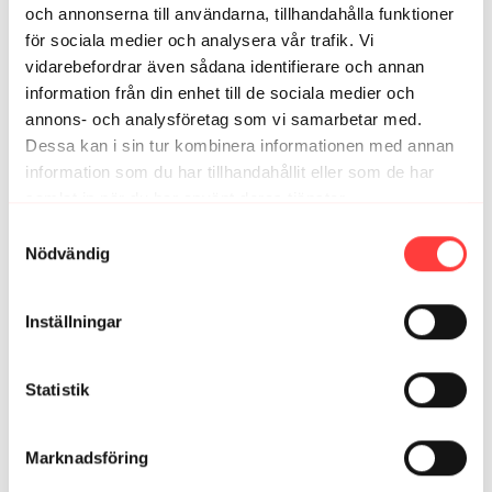
och annonserna till användarna, tillhandahålla funktioner
0
för sociala medier och analysera vår trafik. Vi
vidarebefordrar även sådana identifierare och annan
Jennie
juli 31, 2021
information från din enhet till de sociala medier och
Kul! och jobbigt 💪.
annons- och analysföretag som vi samarbetar med.
0
Dessa kan i sin tur kombinera informationen med annan
information som du har tillhandahållit eller som de har
Jenny K.
juli 29, 2021
samlat in när du har använt deras tjänster.
körde passet i kombo med löpning och powerwalk 👍
Integritetspolicy
Samtyckesval
Fick anpassa vissa övningar då axeln krånglade idag.
Nödvändig
0
Inställningar
Hilleanna
juli 27, 2021
Gött passade på när maten stod i ugnen! Nu är det
gjort!! 🥵
Statistik
0
Marknadsföring
Relaterade videor