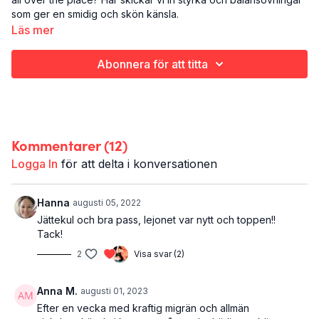
som ger en smidig och skön känsla.
Läs mer
Det här är Håll balansen:
Styrketräning
Abonnera för att titta
Hela kroppen
20 minuter
Kommentarer (
12
)
Logga In
för att delta i konversationen
Hanna
augusti 05, 2022
Jättekul och bra pass, lejonet var nytt och toppen!!
Tack!
2
Visa svar (2)
Anna M.
augusti 01, 2023
Efter en vecka med kraftig migrän och allmän