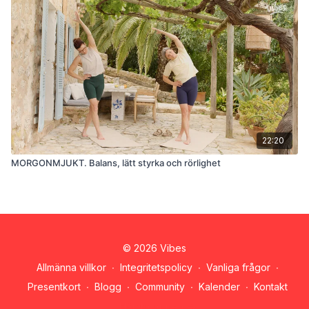
22:20
MORGONMJUKT. Balans, lätt styrka och rörlighet
© 2026 Vibes
Allmänna villkor
∙
Integritetspolicy
∙
Vanliga frågor
∙
Presentkort
∙
Blogg
∙
Community
∙
Kalender
∙
Kontakt
Hämta appen ->