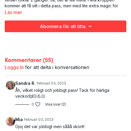
kommer att få sitt i detta pass, men med lite extra magic för
ben och rumpa.
Läs mer
Det här är The magic number:
Abonnera för att titta
Styrketräning
Hela kroppen (extra för ben och rumpa)
40 minuter
Kommentarer (
55
)
Logga In
för att delta i konversationen
Sandra R.
februari 03, 2023
Åh, vilket roligt och jobbigt pass! Tack för härliga
veckor🙌🏻💪🏻
0
Visa svar (2)
Mia
februari 03, 2023
Ojoj det var jobbigt men sååå skönt!