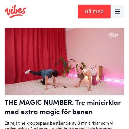
Gå med
THE MAGIC NUMBER. Tre minicirklar
med extra magic för benen
Ett rejält helkroppspass bestående av 3 minicirklar som vi
sedan cirklar 2 gånger. Ja, det är lite meta. Hela kroppen