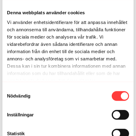
träningen hemma. Love it!!
0
Visa svar (1)
Denna webbplats använder cookies
Vi använder enhetsidentifierare för att anpassa innehållet
Jo
februari 05, 2023
och annonserna till användarna, tillhandahålla funktioner
Asså, vilken perfekt träningsstart på 2023! Efter en
för sociala medier och analysera vår trafik. Vi
superdegig höst med noll inspiration för träning har
vidarebefordrar även sådana identifierare och annan
detta bara rullat på och det känns SÅ skönt!! Tack!! 😍😍
information från din enhet till de sociala medier och
0
Visa svar (1)
annons- och analysföretag som vi samarbetar med.
Dessa kan i sin tur kombinera informationen med annan
JennyL
februari 05, 2023
information som du har tillhandahållit eller som de har
Tack så mycket för uppstart 2023! 💪🏼🙏🏼
samlat in när du har använt deras tjänster.
Integritetspolicy
0
Visa svar (1)
Samtyckesval
Nödvändig
MarieSiwersson
februari 04, 2023
😅puh! jobbigt men kul pass!
Inställningar
0
Visa svar (1)
Statistik
Jenny K.
februari 03, 2023