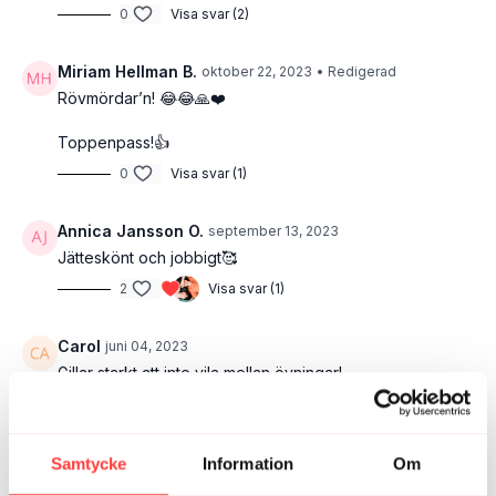
0
Visa svar (2)
Miriam Hellman B.
oktober 22, 2023
• Redigerad
Rövmördar’n! 😂😂🙏❤️
Toppenpass!👍
0
Visa svar (1)
Annica Jansson O.
september 13, 2023
Jätteskönt och jobbigt🥰
2
Visa svar (1)
Carol
juni 04, 2023
Gillar starkt att inte vila mellan övningar!
3
Visa svar (1)
Louise Olsson B.
februari 12, 2023
Samtycke
Information
Om
Underbara pass! Tack för att ni inspirerar mej att få till