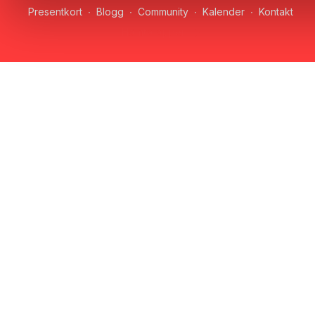
Presentkort
∙
Blogg
∙
Community
∙
Kalender
∙
Kontakt
Hämta appen ->