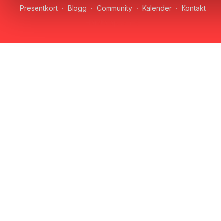
Presentkort
∙
Blogg
∙
Community
∙
Kalender
∙
Kontakt
Hämta appen ->