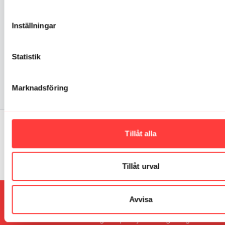
somna. Se till att få dessa korta två minuters-pass
gjort bara. Du kommer tacka dig själv!
Inställningar
01:58
Statistik
KNIP 2. Kontakt och lite mer styrka
Kontakt och lite mer styrka
Marknadsföring
Kommentarer till kollektion (
0
)
Tillåt alla
Logga In
för att delta i konversationen
Inga kommentarer än
Tillåt urval
Avvisa
© 2026 Vibes
Allmänna villkor
∙
Integritetspolicy
∙
Vanliga frågor
∙